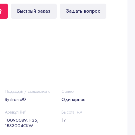
Быстрый заказ
Задать вопрос
у
Подходит / совместим с
Сопло
Bystronic®
Одинарное
Артикул Ref.
Высота, мм
10090089, F35,
17
1BS3004CKW