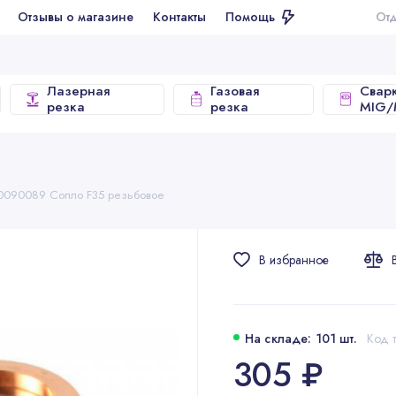
ывы о магазине
Контакты
Помощь
Отдел продаж
Лазерная
Газовая
Свар
резка
резка
MIG
0090089 Сопло F35 резьбовое
В избранное
На складе: 101 шт.
Код т
305 ₽