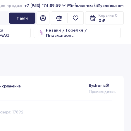
+7 (953) 174-89-59
info.vserezaki@yandex.com
Корзина
0
Найти
0 ₽
ка
Резаки / Горелки /
/MAG
Плазматроны
Bystronic®
В сравнение
Производитель
овара: 17892