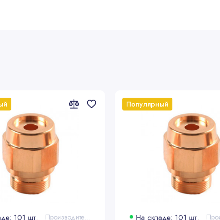
ый
Популярный
де: 101 шт.
Производитель: Bystronic®
На складе: 101 шт.