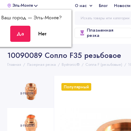
Эль-Монте
О нас
Блог
Новости
Отз
Ваш город —
Эль-Монте
?
Плазменная
ВСЕ КАТЕГОРИИ
резка
10090089 Сопло F35 резьбовое
Главная
Лазерная резка
Bystronic®
Сопла F (резьбовые)
1
Популярный