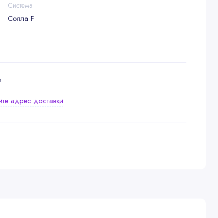
Система
Сопла F
е
ите адрес доставки