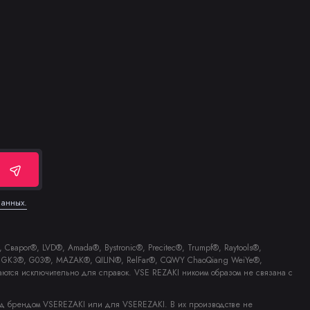
данных.
Сварог®, LVD®, Amada®, Bystronic®, Precitec®, Trumpf®, Raytools®,
E®, GK3®, G03®, MAZAK®, QILIN®, RelFar®, CQWY ChaoQiang WeiYe®,
аются исключительно для справок. VSE REZAKI никоим образом не связана с
од брендом VSEREZAKI или для VSEREZAKI. В их производстве не