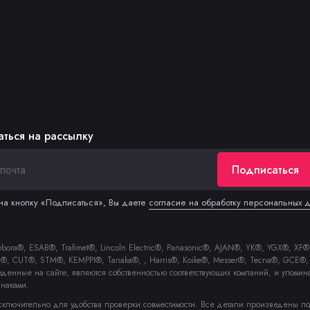
ться на рассылку
Подписаться
а кнопку «Подписаться», Вы даете
согласие на обработку персональных 
a®, ESAB®, Trafimet®, Lincoln Electric®, Panasonic®, AJAN®, YK®, YGX®, XF®, 
zel®, CUT®, STM®, KEMPPI®, Tanaka®, , Harris®, Koike®, Messer®, Tecna®, GC
еденные на сайте, являются собственностью соответствующих компаний, и упомин
наками.
сключительно для удобства проверки совместимости. Все детали произведены п