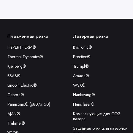
Плазменная резка
Лазерная резка
HYPERTHERM®
Bystronic®
Thermal Dynamics®
Precitec®
Kjellberg®
Trumpf®
ESAB®
Amada®
Lincoln Electric®
WSX®
Cebora®
Hankwang®
Panasonic® (p80/p160)
Hans laser®
AJAN®
Комплектующие для CO2
лазера
Trafimet®
Защитные очки для лазерной
YGX®