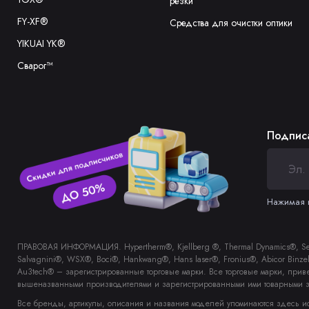
резки
FY-XF®
Средства для очистки оптики
YIKUAI YK®
Сварог™
Подписа
Нажимая н
ПРАВОВАЯ ИНФОРМАЦИЯ. Hypertherm®, Kjellberg ®, Thermal Dynamics®, Sebor
Salvagnini®, WSX®, Boci®, Hankwang®, Hans laser®, Fronius®, Abicor Bin
Au3tech® – зарегистрированные торговые марки. Все торговые марки, прив
вышеназванными производителями и зарегистрированными ими товарными з
Все бренды, артикулы, описания и названия моделей упоминаются здесь и