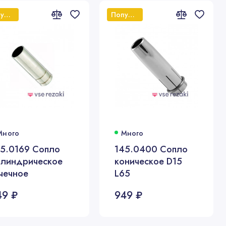
Популярный
Популярный
Много
Много
45.0169 Сопло
145.0400 Сопло
илиндрическое
коническое D15
чечное
L65
49 ₽
949 ₽