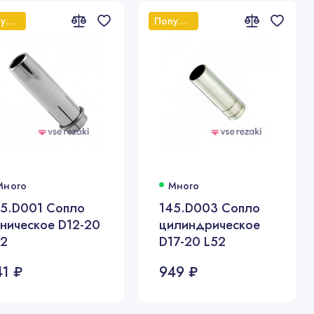
Популярный
Популярный
Много
Много
45.D001 Сопло
145.D003 Сопло
ническое D12-20
цилиндрическое
52
D17-20 L52
41 ₽
949 ₽