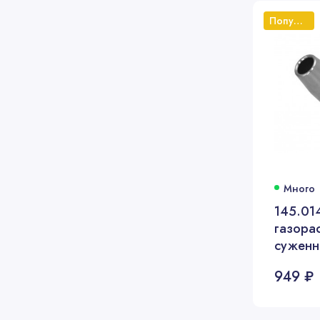
Популярный
Много
145.01
газора
суженн
949 ₽