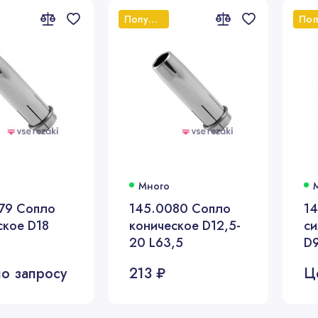
Популярный
Много
79 Сопло
145.0080 Сопло
1
ское D18
коническое D12,5-
си
20 L63,5
D9
о запросу
213 ₽
Ц