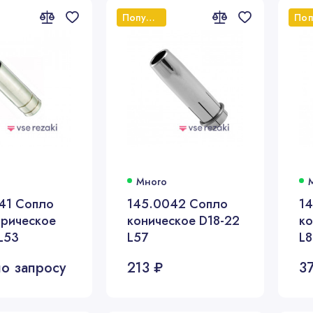
Популярный
Много
41 Сопло
145.0042 Сопло
1
рическое
коническое D18-22
ко
L53
L57
L
о запросу
213 ₽
3