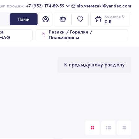
+7 (953) 174-89-59
info.vserezaki@yandex.com
Корзина
0
Найти
0 ₽
ка
Резаки / Горелки /
/MAG
Плазматроны
К предыдущему разделу