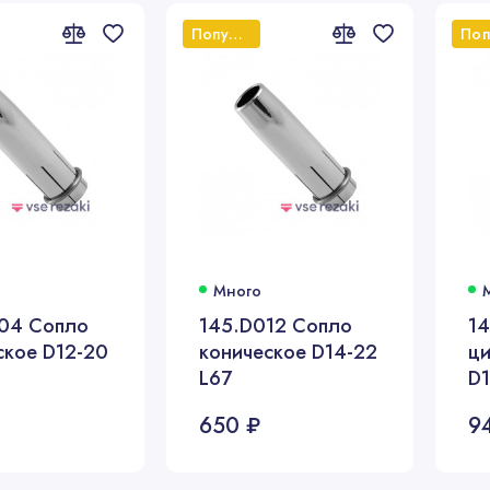
Популярный
Много
04 Сопло
145.D012 Сопло
1
ское D12-20
коническое D14-22
ц
L67
D1
650 ₽
9