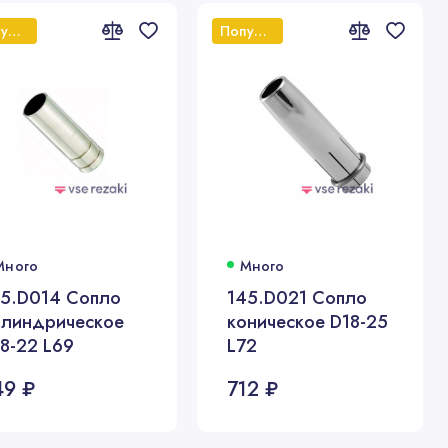
Популярный
Популярный
Много
Много
45.D014 Сопло
145.D021 Сопло
илиндрическое
коническое D18-25
8-22 L69
L72
49 ₽
712 ₽