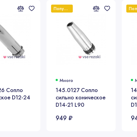
Популярный
Много
26 Сопло
145.0127 Сопло
14
ское D12-24
сильно коническое
си
D14-21 L90
D1
949 ₽
9