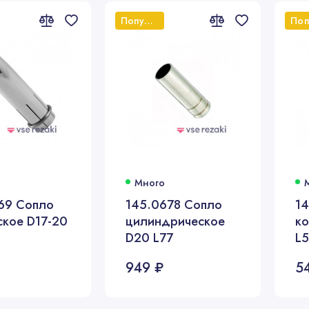
Популярный
Много
69 Сопло
145.0678 Сопло
1
ское D17-20
цилиндрическое
ко
D20 L77
L
949 ₽
5