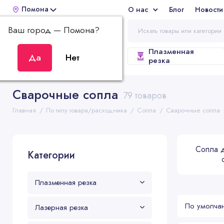
Помона
О нас
Блог
Новости
Отз
Ваш город —
Помона
?
Плазменная
ВСЕ КАТЕГОРИИ
резка
Сварочные сопла
79 товаров
Главная
По типу товара/расходника
Сопла
Сварочные сопла
Сопла 
Категории
Плазменная резка
Лазерная резка