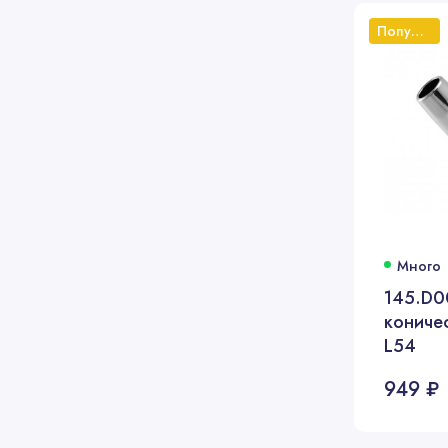
Популярный
Много
145.D0
кониче
L54
949 ₽