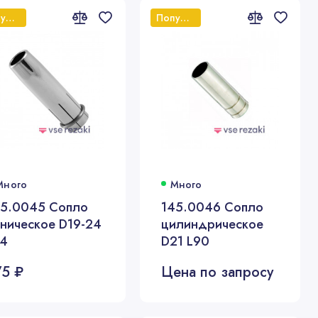
Популярный
Популярный
Много
Много
45.0045 Сопло
145.0046 Сопло
ническое D19-24
цилиндрическое
84
D21 L90
75 ₽
Цена по запросу