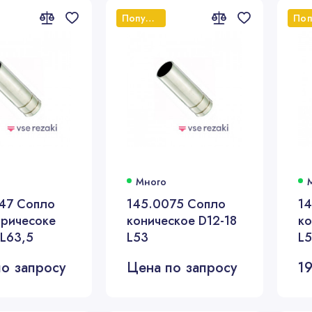
Популярный
Много
47 Сопло
145.0075 Сопло
1
ричесоке
коническое D12-18
ко
 L63,5
L53
L
о запросу
Цена по запросу
1