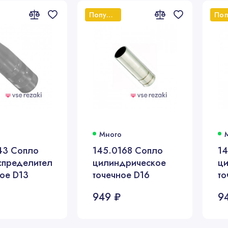
Популярный
Много
43 Сопло
145.0168 Сопло
1
спределительное
цилиндрическое
ц
ое D13
точечное D16
то
949 ₽
9