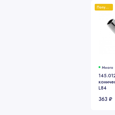
Популярный
Много
145.01
кониче
L84
363 ₽