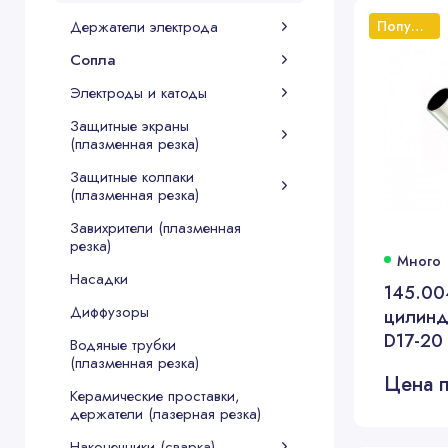
Держатели электрода
Популярный
Сопла
Электроды и катоды
Защитные экраны
(плазменная резка)
Защитные колпаки
(плазменная резка)
Завихрители (плазменная
резка)
Много
Насадки
145.00
Диффузоры
цилинд
D17-20
Водяные трубки
(плазменная резка)
Цена п
Керамические проставки,
держатели (лазерная резка)
Наконечники (сварка)