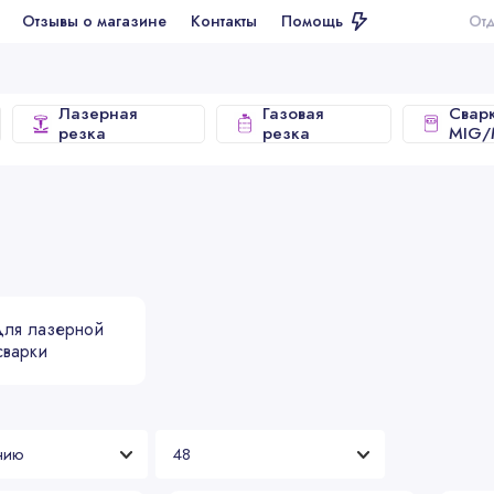
ывы о магазине
Контакты
Помощь
Отдел продаж
Лазерная
Газовая
Свар
резка
резка
MIG
для лазерной
сварки