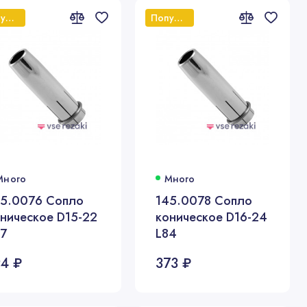
Популярный
Популярный
Много
Много
45.0076 Сопло
145.0078 Сопло
ническое D15-22
коническое D16-24
57
L84
94 ₽
373 ₽