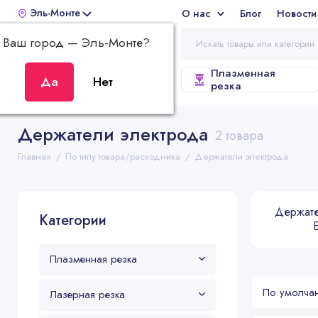
Эль-Монте
О нас
Блог
Новости
Отз
Ваш город —
Эль-Монте
?
Плазменная
ВСЕ КАТЕГОРИИ
резка
Держатели электрода
2 товара
Главная
По типу товара/расходника
Держатели электрода
Держате
Категории
Плазменная резка
Лазерная резка