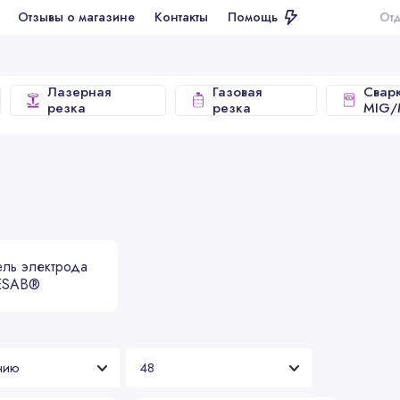
ывы о магазине
Контакты
Помощь
Отдел продаж
Лазерная
Газовая
Свар
резка
резка
MIG
ль электрода
ESAB®