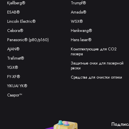
Kjellberg®
Trumpf®
ESAB®
Amada®
Lincoln Electric®
WSX®
Cebora®
Hankwang®
Panasonic® (p80/p160)
Hans laser®
AJAN®
Комплектующие для CO2
лазера
Trafimet®
Защитные очки для лазерной
YGX®
резки
FY-XF®
Средства для очистки оптики
YIKUAI YK®
Сварог™
Подписа