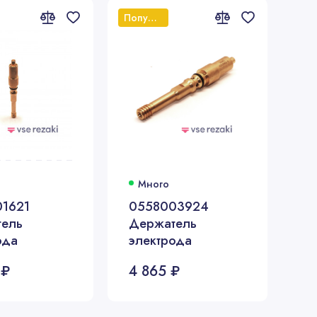
Популярный
Много
1621
0558003924
ель
Держатель
ода
электрода
 ₽
4 865 ₽