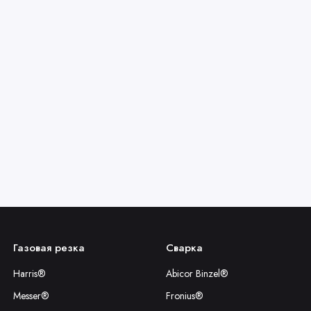
Газовая резка
Сварка
Harris®
Abicor Binzel®
Messer®
Fronius®