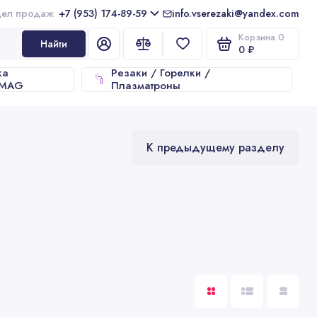
+7 (953) 174-89-59
info.vserezaki@yandex.com
Корзина
0
Найти
0 ₽
ка
Резаки / Горелки /
/MAG
Плазматроны
К предыдущему разделу