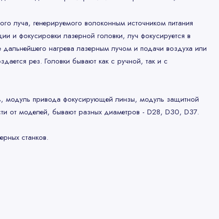
ого луча, генерируемого волоконным источником питания
и и фокусировки лазерной головки, луч фокусируется в
те дальнейшего нагрева лазерным лучом и подачи воздуха или
здается рез. Головки бывают как с ручной, так и с
ль, модуль привода фокусирующей линзы, модуль защитной
сти от моделей, бывают разных диаметров - D28, D30, D37.
ерных станков.