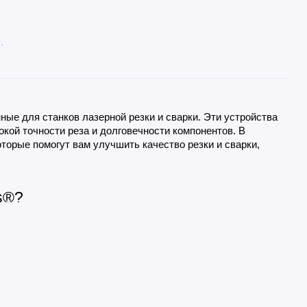
.
е для станков лазерной резки и сварки. Эти устройства 
ой точности реза и долговечности компонентов. В 
торые помогут вам улучшить качество резки и сварки, 
s®?
ой обработки, обеспечивая точность и эффективность при 
я резки различных материалов, включая металл, пластик, 
дания высококачественных сварных швов, которые обладают 