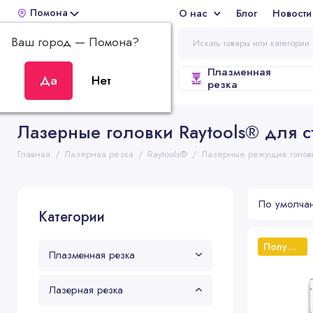
Помона
О нас
Блог
Новости
Отз
Ваш город —
Помона
?
Плазменная
ВСЕ КАТЕГОРИИ
резка
Лазерные головки Raytools® для с
Главная
Лазерная резка
Raytools®
Лазерные режущие головк
Категории
Популярный
Плазменная резка
Лазерная резка