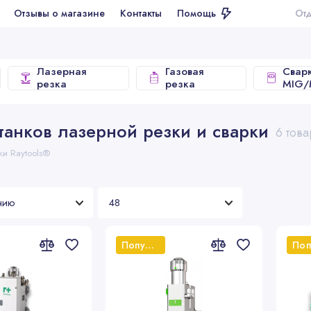
ывы о магазине
Контакты
Помощь
Отдел продаж
Лазерная
Газовая
Свар
резка
резка
MIG
танков лазерной резки и сварки
6 тов
и Raytools®
Популярный