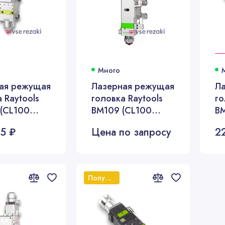
Много
ая режущая
Лазерная режущая
Л
 Raytools
головка Raytools
го
(CL100
BM109 (CL100
BM
6 кВт)
FL125, 1.5 кВт)
FL
5 ₽
Цена по запросу
2
Популярный