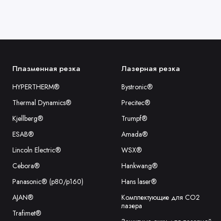
отлично
Гравиро
Основной зад
материале, ч
Плазменная резка
Лазерная резка
Для кого 
HYPERTHERM®
Bystronic®
Лазерные гол
Thermal Dynamics®
Precitec®
Промышл
Kjellberg®
Trumpf®
матери
ESAB®
Amada®
Малых и
Lincoln Electric®
WSX®
Сервисн
Cebora®
Hankwang®
Произв
деталей
Panasonic® (p80/p160)
Hans laser®
Инженер
AJAN®
Комплектующие для CO2
лазера
Trafimet®
Преимуще