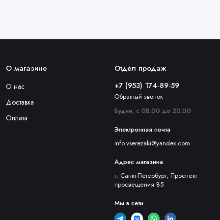
ные изображения, тексты или коды на различные материалы.
о фокусирования лазерного луча на обрабатываемом 
мизации отходов.
О магазине
Отдел продаж
+7 (953) 174-89-59
О нас
Обратный звонок
ользуется лазерное оборудование, а именно для:
Доставка
Будни, с 08.00 до 20.00
кой и обработкой металлов, пластиков и других 
Оплата
Электронная почта
и точность обработки.
info.vserezaki@yandex.com
для лазерной резки и сварки.
Адрес магазина
 использующих лазерное оборудование для обработки 
г. Санкт-Петербург, Проспект
просвещения 85
точность при выполнении лазерных операций.
Мы в сети