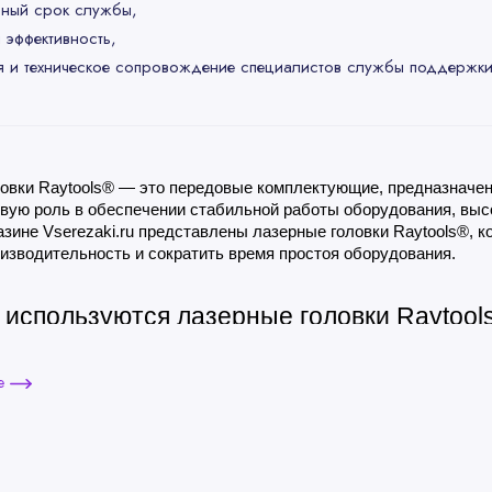
ный срок службы,
 эффективность,
я и техническое сопровождение специалистов службы поддержки
овки Raytools® — это передовые комплектующие, предназначенны
вую роль в обеспечении стабильной работы оборудования, высок
азине Vserezaki.ru представлены лазерные головки Raytools®, ко
изводительность и сократить время простоя оборудования.
 используются лазерные головки Raytool
овки Raytools® являются важным компонентом в системе лазерн
ше
оцессах, таких как:
я резка: Лазерные головки используют мощный лазерный луч дл
и другие.
я сварка: Головки Raytools® могут быть использованы для соз