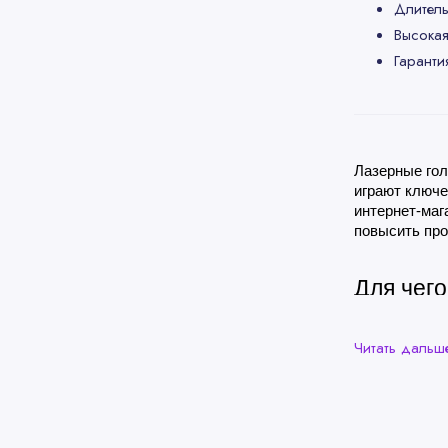
Длитель
Высокая
Гаранти
Лазерные гол
играют ключе
интернет-маг
повысить про
Для чего
Лазерные гол
Читать даль
различных пр
Лазерна
дерево 
Лазерна