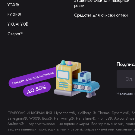
Защитные очки для лазерной
YGX®
резки
Высокая
FY-XF®
Средства для очистки оптики
достига
YIKUAI YK®
Универс
множест
Сварог™
Долгове
нагрузк
Легкост
Подписа
обслуж
Повышен
повышае
Нажимая н
Особенно
Автомат
ПРАВОВАЯ ИНФОРМАЦИЯ. Hypertherm®, Kjellberg ®, Thermal Dynamics®, Sebor
быстро 
Salvagnini®, WSX®, Boci®, Hankwang®, Hans laser®, Fronius®, Abicor Bin
Система
Au3tech® – зарегистрированные торговые марки. Все торговые марки, прив
и увели
вышеназванными производителями и зарегистрированными ими товарными з