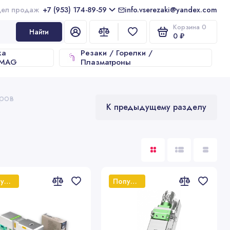
+7 (953) 174-89-59
info.vserezaki@yandex.com
Корзина
0
Найти
0 ₽
ка
Резаки / Горелки /
/MAG
Плазматроны
аров
К предыдущему разделу
Популярный
Популярный