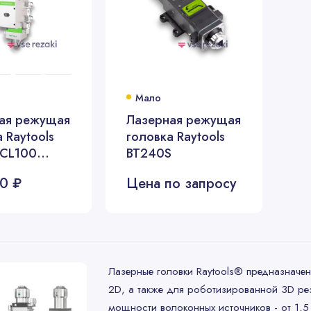
Мало
ая режущая
Лазерная режущая
 Raytools
головка Raytools
(CL100
BT240S
3.3 кВт)
0 ₽
Цена по запросу
Лазерные головки Raytools® предназначен
2D, а также для роботизированной 3D рез
мощности волоконных источников - от 1,5