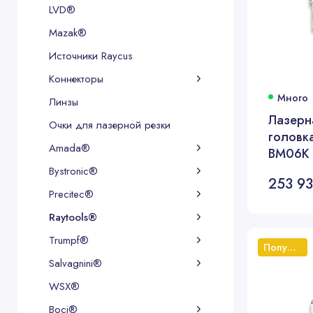
LVD®
Mazak®
Источники Raycus
Коннекторы
Много
Линзы
Лазерн
Очки для лазерной резки
головка
Amada®
BM06K 
FL200, 
Bystronic®
253 93
Precitec®
Raytools®
Trumpf®
Популярный
Salvagnini®
WSX®
Boci®