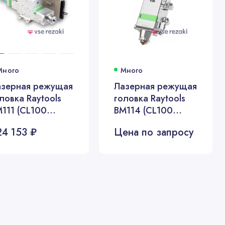
Много
Много
азерная режущая
Лазерная режущая
ловка Raytools
головка Raytools
111 (CL100
BM114 (CL100
150, 3.3 кВт)
FL200, 6 кВт)
24 153 ₽
Цена по запросу