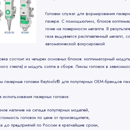
Головки служат для формирования лазерн
лазера. С помощьюлинз, блоков коллимаци
точке на поверхности металла. В результа
газа выдувается расплавленный металл, со
автоматической фокусировкой.
овка состоит из четырех основных блоков: коллиматорный моду
ного стекла) и модуль сопла в сборе. Линзы головок в зависимо
м лазерные головки Raytools® для популярных OEM-брендов лаз
 использования лазерных головок:
ное наличие на складе популярных моделей,
стоимость головок по цене от производителя,
а до предприятий по России в кратчайшие сроки,