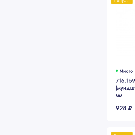
Популярный
Много
716.15
(мундшт
мм
928 ₽