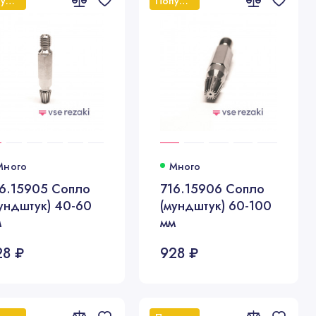
Популярный
Популярный
Много
Много
6.15905 Сопло
716.15906 Сопло
ундштук) 40-60
(мундштук) 60-100
м
мм
28 ₽
928 ₽