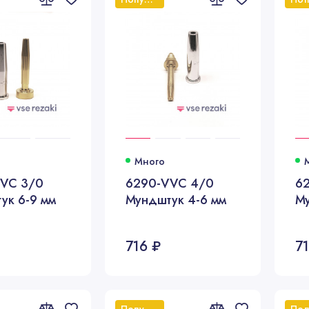
Много
VC 3/0
6290-VVC 4/0
6
ук 6-9 мм
Мундштук 4-6 мм
Му
716 ₽
7
Популярный