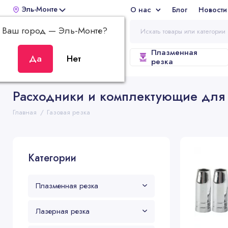
Эль-Монте
О нас
Блог
Новости
Отз
Ваш город —
Эль-Монте
?
Плазменная
ВСЕ КАТЕГОРИИ
резка
Расходники и комплектующие для 
Главная
Газовая резка
Категории
Плазменная резка
Лазерная резка