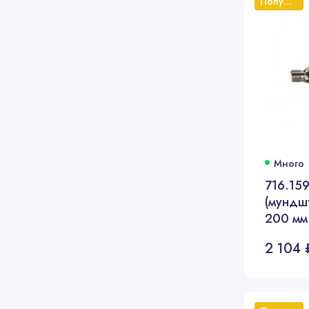
Популярный
Много
716.15
(мундшт
200 мм
2 104 