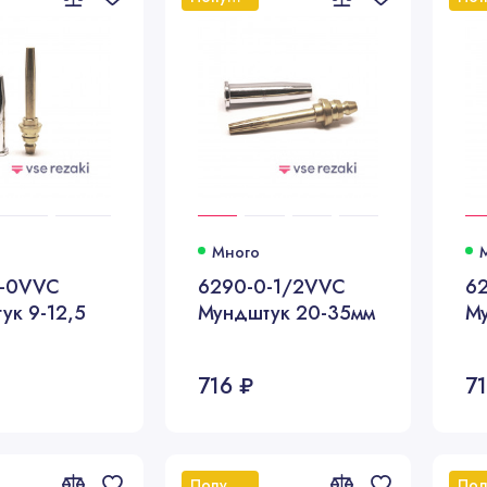
Много
0-0VVC
6290-0-1/2VVC
6
ук 9-12,5
Мундштук 20-35мм
М
716 ₽
7
Популярный