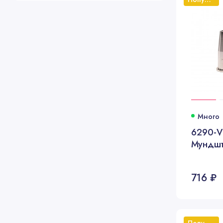
Много
6290-V
Мундшт
716 ₽
Популярный