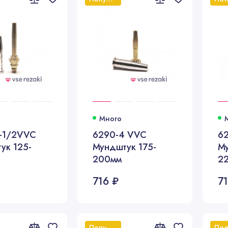
Много
-1/2VVC
6290-4 VVC
6
ук 125-
Мундштук 175-
М
200мм
2
716 ₽
7
Популярный