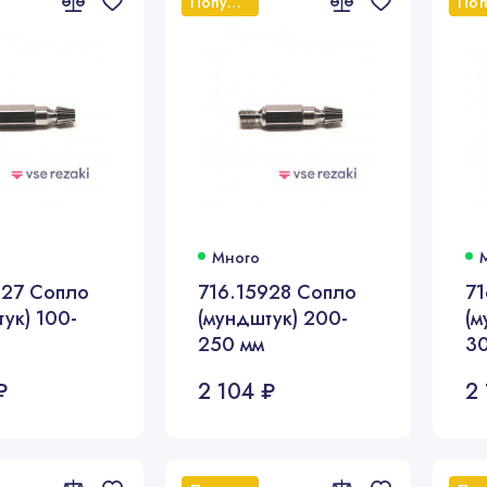
Популярный
Много
927 Сопло
716.15928 Сопло
71
ук) 100-
(мундштук) 200-
(м
250 мм
3
₽
2 104 ₽
2