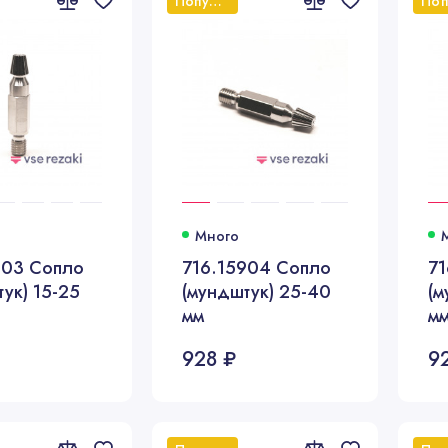
Популярный
Много
903 Сопло
716.15904 Сопло
71
ук) 15-25
(мундштук) 25-40
(м
мм
м
928 ₽
9