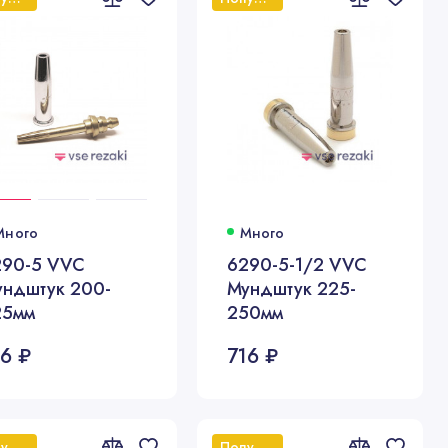
Много
Много
290-5 VVC
6290-5-1/2 VVC
ундштук 200-
Мундштук 225-
25мм
250мм
16 ₽
716 ₽
Популярный
Популярный