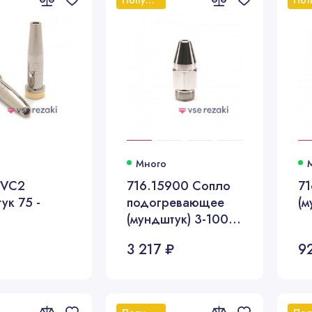
Много
VVC2
716.15900 Сопло
71
ук 75 -
подогревающее
(м
(мундштук) 3-100
мм
3 217 ₽
9