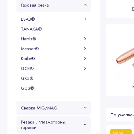
Газовая резка
ESAB®
TANAKA®
Harris®
Messer®
Koike®
GCE®
GK3®
G03®
Сварка MIG/MAG
Резаки , плазмотроны,
горелки
Популярный