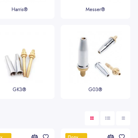
Harris®
Messer®
GK3®
G03®
Популярный
Популярный