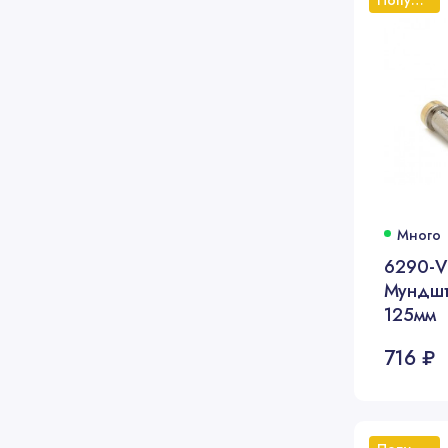
Много
6290-
Мундшт
125мм
716 ₽