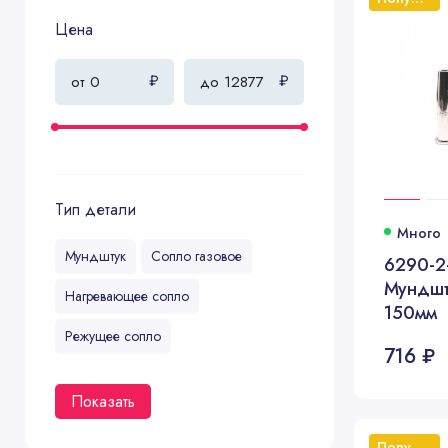
Цена
₽
₽
Тип детали
Много
Мундштук
Сопло газовое
6290-2
Мундшт
Нагревающее сопло
150мм
Режущее сопло
716 ₽
Показать
Популярный