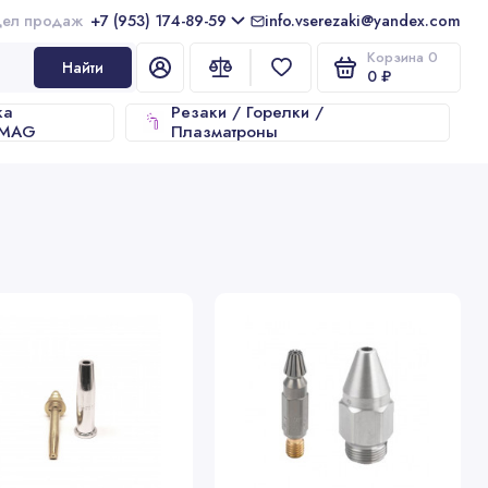
+7 (953) 174-89-59
info.vserezaki@yandex.com
Корзина
0
Найти
0 ₽
ка
Резаки / Горелки /
/MAG
Плазматроны