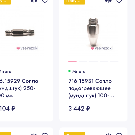
Популярный
Популярный
Много
Много
6.15929 Сопло
716.15931 Сопло
ундштук) 250-
подогревающее
00 мм
(мундштук) 100-
300 мм
 104 ₽
3 442 ₽