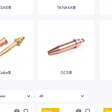
ESAB®
TANAKA®
Koike®
GCE®
Популярный