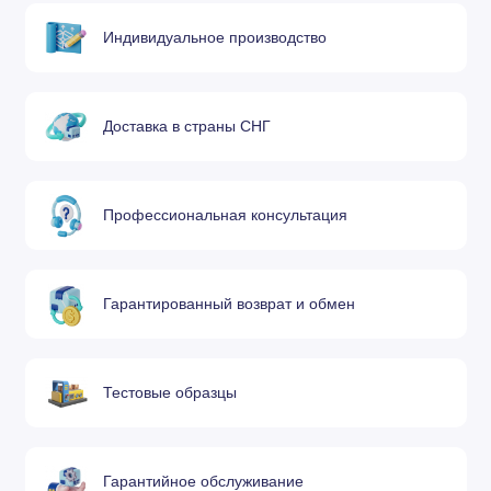
6290-0
Мундштук 12,5-
1501350
600-400
VVC
20 мм
Индивидуальное производство
6290-
Мундштук 20-35
1501360
550-360
0½ VVC
мм
Доставка в страны СНГ
6290-1
Мундштук 35-60
1501370
480-220
VVC
мм
Профессиональная консультация
6290-1½
Мундштук 60-75
1501380
310-200
VVC
мм
Гарантированный возврат и обмен
6290-2
Мундштук 75-
1501390
280-180
VVC
125 мм
Тестовые образцы
6290-2½
Мундштук 125-
1501400
200-160
VVC
150 мм
Гарантийное обслуживание