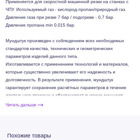
Применяется для скоростной машинной резки на станках с
ЧПУ. Используемый газ - кислород-пропан/природный газ.
Давление газа при резке 7 бар / подогреве - 0,7 бар.
Давление пропана min 0,015 бар.
Мундштук произведен с соблюдением всех необходимых
стандартов качества, технических и геометрических
параметров изделий данного типа.
Изготавливается с применением технологий и материалов,
которые существенно увеличивают его надежность и
долговечность. В результате применения, мундштук
гарантирует сохранение расчётных параметров в течение
длительного времени и обеспечивает высокую мощность
работы оборудования.
Читать дальше
Мундштуки 6290-VVC
подходят для Harris®
Похожие товары