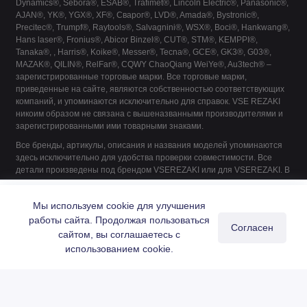
Dynamics®, Sebora®, ESAB®, Trafimet®, Lincoln Electric®, Panasonic®,
AJAN®, YK®, YGX®, XF®, Сварог®, LVD®, Amada®, Bystronic®,
Precitec®, Trumpf®, Raytools®, Salvagnini®, WSX®, Boci®, Hankwang®,
Hans laser®, Fronius®, Abicor Binzel®, CUT®, STM®, KEMPPI®,
Tanaka®, , Harris®, Koike®, Messer®, Tecna®, GCE®, GK3®, G03®,
MAZAK®, QILIN®, RelFar®, CQWY ChaoQiang WeiYe®, Au3tech® –
зарегистрированные торговые марки. Все торговые марки,
приведенные на сайте, являются собственностью соответствующих
компаний, и упоминаются исключительно для справок. VSE REZAKI
никоим образом не связана с вышеназванными производителями и
зарегистрированными ими товарными знаками.
Все бренды, артикулы, описания и названия моделей упоминаются
здесь исключительно для удобства проверки совместимости. Все
детали произведены под брендом VSEREZAKI или для VSEREZAKI. В
их производстве не принимает участие ни один из указанных
B6290-3VVC Мундштук 150-175мм
производителей, если это не указано явно.
Купить
Мы используем cookie для улучшения
716 ₽
работы сайта. Продолжая пользоваться
Согласен
сайтом, вы соглашаетесь с
0
использованием cookie.
Главная
Каталог
Поиск
Корзина
Войти