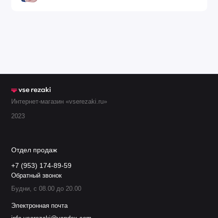
6290-3
Мундштук 150-
1501410
180-150
VVC
175 мм
6290-4
Мундштук 175-
1501420
180-150
VVC
200 мм
6290-
Мундштук 200-
1501430
150-130
5VVC
225 мм
Интернет-магазин «vserezaki.ru»
2023
6290-5½
Мундштук 225-
1501440
130-110
VVC
250 мм
Отдел продаж
+7 (953) 174-89-59
Обратный звонок
Будни, с 08.00 до 20.00
Электронная почта