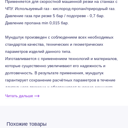
Применяется для скоростной машинной резки на станках с
ЧПУ. Используемый газ - кислород-пропан/природный газ.
Давление газа при резке 5 бар / подогреве - 0,7 бар.
Давление пропана min 0,015 бар.
Мундштук произведен с соблюдением всех необходимых
стандартов качества, технических и геометрических
параметров изделий данного типа.
Изготавливается с применением технологий и материалов,
которые существенно увеличивают его надежность и
долговечность. В результате применения, мундштук
гарантирует сохранение расчётных параметров в течение
длительного времени и обеспечивает высокую мощность
работы оборудования.
Читать дальше
Мундштуки 6290-VVC
подходят для Harris®
Похожие товары