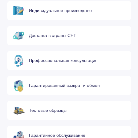
6290-0
Мундштук 12,5-
1501350
600-400
VVC
20 мм
Индивидуальное производство
6290-
Мундштук 20-35
1501360
550-360
0½ VVC
мм
Доставка в страны СНГ
6290-1
Мундштук 35-60
1501370
480-220
VVC
мм
Профессиональная консультация
6290-1½
Мундштук 60-75
1501380
310-200
VVC
мм
Гарантированный возврат и обмен
6290-2
Мундштук 75-
1501390
280-180
VVC
125 мм
Тестовые образцы
6290-2½
Мундштук 125-
1501400
200-160
VVC
150 мм
Гарантийное обслуживание