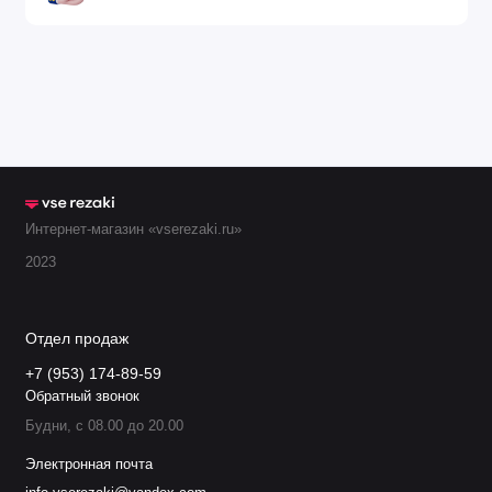
6290-3
Мундштук 150-
1501410
180-150
VVC
175 мм
6290-4
Мундштук 175-
1501420
180-150
VVC
200 мм
6290-
Мундштук 200-
1501430
150-130
5VVC
225 мм
Интернет-магазин «vserezaki.ru»
2023
6290-5½
Мундштук 225-
1501440
130-110
VVC
250 мм
Отдел продаж
+7 (953) 174-89-59
Обратный звонок
Будни, с 08.00 до 20.00
Электронная почта