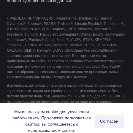
обработку персональных данных.
ПРАВОВАЯ ИНФОРМАЦИЯ. Hypertherm®, Kjellberg ®, Thermal
Dynamics®, Sebora®, ESAB®, Trafimet®, Lincoln Electric®, Panasonic®,
AJAN®, YK®, YGX®, XF®, Сварог®, LVD®, Amada®, Bystronic®,
Precitec®, Trumpf®, Raytools®, Salvagnini®, WSX®, Boci®, Hankwang®,
Hans laser®, Fronius®, Abicor Binzel®, CUT®, STM®, KEMPPI®,
Tanaka®, , Harris®, Koike®, Messer®, Tecna®, GCE®, GK3®, G03®,
MAZAK®, QILIN®, RelFar®, CQWY ChaoQiang WeiYe®, Au3tech® –
зарегистрированные торговые марки. Все торговые марки,
приведенные на сайте, являются собственностью соответствующих
компаний, и упоминаются исключительно для справок. VSE REZAKI
никоим образом не связана с вышеназванными производителями и
зарегистрированными ими товарными знаками.
Все бренды, артикулы, описания и названия моделей упоминаются
здесь исключительно для удобства проверки совместимости. Все
детали произведены под брендом VSEREZAKI или для VSEREZAKI. В
их производстве не принимает участие ни один из указанных
производителей, если это не указано явно.
Мы используем cookie для улучшения
работы сайта. Продолжая пользоваться
Согласен
сайтом, вы соглашаетесь с
0
использованием cookie.