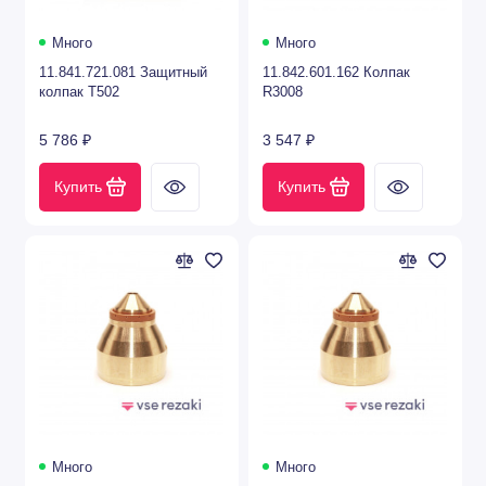
Много
Много
11.841.721.081 Защитный
11.842.601.162 Колпак
колпак T502
R3008
5 786 ₽
3 547 ₽
Купить
Купить
Много
Много