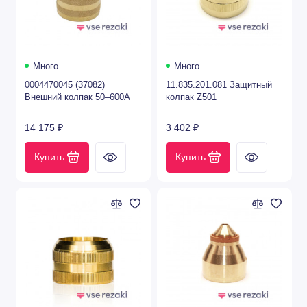
Водяные трубки (плазменная резка)
Керамические проставки, держатели
(лазерная резка)
Много
Много
Наконечники (сварка)
0004470045 (37082)
11.835.201.081 Защитный
Внешний колпак 50–600А
колпак Z501
Оптика (лазерная резка)
14 175 ₽
3 402 ₽
Показать все
Купить
Купить