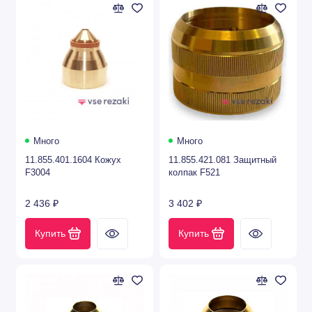
Много
Много
11.855.401.1604 Кожух
11.855.421.081 Защитный
F3004
колпак F521
2 436 ₽
3 402 ₽
Купить
Купить