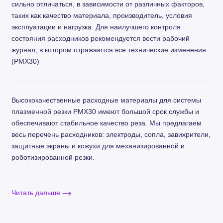
сильно отличаться, в зависимости от различных факторов,
таких как качество материала, производитель, условия
эксплуатации и нагрузка. Для наилучшего контроля
состояния расходников рекомендуется вести рабочий
журнал, в котором отражаются все технические изменения
(PMX30)
Высококачественные расходные материалы для системы
плазменной резки PMX30 имеют большой срок службы и
обеспечивают стабильное качество реза. Мы предлагаем
весь перечень расходников: электроды, сопла, завихрители,
защитные экраны и кожухи для механизированной и
роботизированной резки.
Благодаря наличию склада и оптимизации системы
доставки наши клиенты имеют возможность получить
Читать дальше
необходимые расходные материалы к плазмотронам в
кратчайшие сроки.