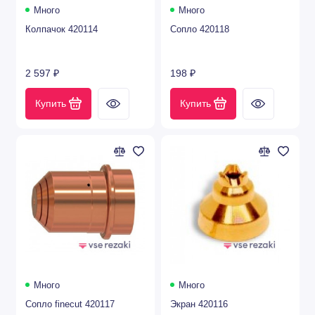
Много
Много
Показать все
Колпачок 420114
Сопло 420118
2 597 ₽
198 ₽
Купить
Купить
Много
Много
Сопло finecut 420117
Экран 420116