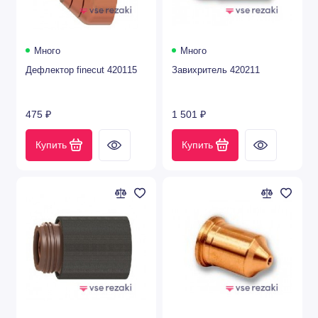
ESAB®
Cebora®
Много
Много
Дефлектор finecut 420115
Завихритель 420211
Lincoln Electric®
Panasonic® (p80/p160)
475 ₽
1 501 ₽
AJAN®
Купить
Купить
Trafimet®
YIKUAI YK®
FY-XF®
Сварог™
YGX®