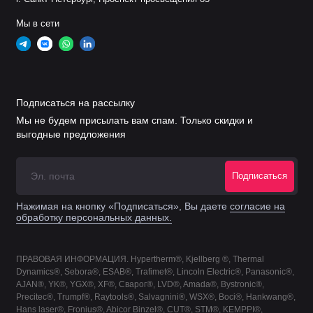
Мы в сети
Расходники для PMX30
Подписаться на рассылку
Мы не будем присылать вам спам. Только скидки и
выгодные предложения
Подписаться
Дефлектор
/
Нажимая на кнопку «Подписаться», Вы даете
согласие на
Кожух
Сопло
Электрод
Завихрите
Защитный
обработку персональных данных.
экран
ПРАВОВАЯ ИНФОРМАЦИЯ. Hypertherm®, Kjellberg ®, Thermal
Dynamics®, Sebora®, ESAB®, Trafimet®, Lincoln Electric®, Panasonic®,
Что нужно менять
AJAN®, YK®, YGX®, XF®, Сварог®, LVD®, Amada®, Bystronic®,
Precitec®, Trumpf®, Raytools®, Salvagnini®, WSX®, Boci®, Hankwang®,
Полный комплект расходных материалов для резака PMX30
Hans laser®, Fronius®, Abicor Binzel®, CUT®, STM®, KEMPPI®,