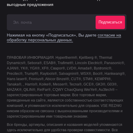
выгодные предложения
Подписаться
Нажимая на кнопку «Подписаться», Вы даете
согласие на
обработку персональных данных.
ПРАВОВАЯ ИНФОРМАЦИЯ. Hypertherm®, Kjellberg ®, Thermal
Dynamics®, Sebora®, ESAB®, Trafimet®, Lincoln Electric®, Panasonic®,
AJAN®, YK®, YGX®, XF®, Сварог®, LVD®, Amada®, Bystronic®,
Precitec®, Trumpf®, Raytools®, Salvagnini®, WSX®, Boci®, Hankwang®,
Hans laser®, Fronius®, Abicor Binzel®, CUT®, STM®, KEMPPI®,
Tanaka®, , Harris®, Koike®, Messer®, Tecna®, GCE®, GK3®, G03®,
MAZAK®, QILIN®, RelFar®, CQWY ChaoQiang WeiYe®, Au3tech® –
зарегистрированные торговые марки. Все торговые марки,
приведенные на сайте, являются собственностью соответствующих
компаний, и упоминаются исключительно для справок. VSE REZAKI
никоим образом не связана с вышеназванными производителями и
зарегистрированными ими товарными знаками.
Все бренды, артикулы, описания и названия моделей упоминаются
здесь исключительно для удобства проверки совместимости. Все