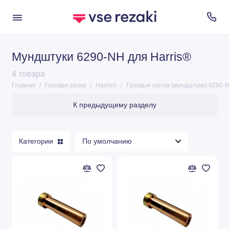
Мундштуки 6290-NH для Harris®
ESAB®
4 товара
TANAKA®
Главная
Газовая резка
Harris®
Газовые сопла (мундштуки) 6290-N
Harris®
К предыдущему разделу
Messer®
Категории
Koike®
GCE®
GK3®
G03®