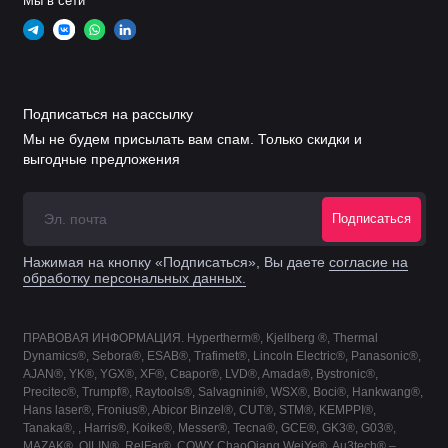
Мы в сети
Подписаться на рассылку
Мы не будем присылать вам спам. Только скидки и
выгодные предложения
Подписаться
Нажимая на кнопку «Подписаться», Вы даете
согласие на
обработку персональных данных.
ПРАВОВАЯ ИНФОРМАЦИЯ. Hypertherm®, Kjellberg ®, Thermal
Dynamics®, Sebora®, ESAB®, Trafimet®, Lincoln Electric®, Panasonic®,
AJAN®, YK®, YGX®, XF®, Сварог®, LVD®, Amada®, Bystronic®,
Precitec®, Trumpf®, Raytools®, Salvagnini®, WSX®, Boci®, Hankwang®,
Hans laser®, Fronius®, Abicor Binzel®, CUT®, STM®, KEMPPI®,
Tanaka®, , Harris®, Koike®, Messer®, Tecna®, GCE®, GK3®, G03®,
MAZAK®, QILIN®, RelFar®, CQWY ChaoQiang WeiYe®, Au3tech® –