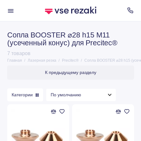
Сопла BOOSTER ⌀28 h15 M11
LVD®
(усеченный конус) для Precitec®
Mazak®
7 товаров
Главная
Лазерная резка
Precitec®
Сопла BOOSTER ⌀28 h15 (усеч
Источники Raycus
К предыдущему разделу
Коннекторы
Линзы
Категории
Очки для лазерной резки
Amada®
Bystronic®