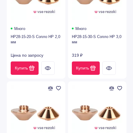
Precitec®
Raytools®
Много
Много
Trumpf®
HP28-15-20-S Сопло HP 2,0
HP28-15-30-S Сопло HP 3,0
мм
мм
Salvagnini®
Цена по запросу
319 ₽
WSX®
Купить
Купить
Boci®
Hankwang®
Hans laser®
Комплектующие для CO2 лазера
Защитные стекла для лазеров