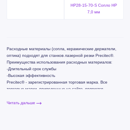
HP28-15-70-S Сопло HP
7,0 мм
Расходные материалы (сопла, керамические держатели,
оптика) подходят для станков лазерной резки Precitec®.
Преимущества использования расходных материалов:
-Длительный срок службы
-Высокая эффективность
Precitec® - зарегистрированная торговая марка. Все
торговые марки, приведенные на сайте, являются
собственностью соответствующих компаний, и упоминаются
исключительно для справок.
Читать дальше