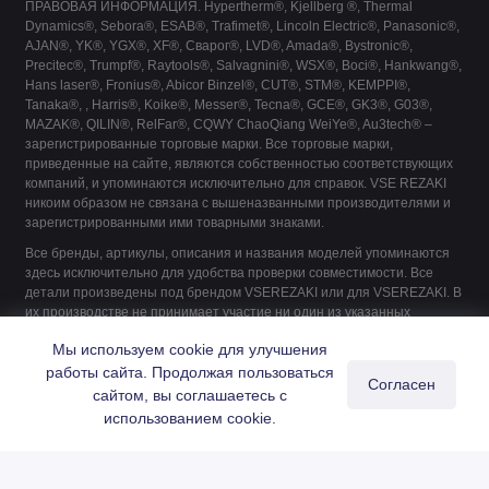
ПРАВОВАЯ ИНФОРМАЦИЯ. Hypertherm®, Kjellberg ®, Thermal
Dynamics®, Sebora®, ESAB®, Trafimet®, Lincoln Electric®, Panasonic®,
AJAN®, YK®, YGX®, XF®, Сварог®, LVD®, Amada®, Bystronic®,
Precitec®, Trumpf®, Raytools®, Salvagnini®, WSX®, Boci®, Hankwang®,
Hans laser®, Fronius®, Abicor Binzel®, CUT®, STM®, KEMPPI®,
Tanaka®, , Harris®, Koike®, Messer®, Tecna®, GCE®, GK3®, G03®,
MAZAK®, QILIN®, RelFar®, CQWY ChaoQiang WeiYe®, Au3tech® –
зарегистрированные торговые марки. Все торговые марки,
приведенные на сайте, являются собственностью соответствующих
компаний, и упоминаются исключительно для справок. VSE REZAKI
никоим образом не связана с вышеназванными производителями и
зарегистрированными ими товарными знаками.
Все бренды, артикулы, описания и названия моделей упоминаются
здесь исключительно для удобства проверки совместимости. Все
детали произведены под брендом VSEREZAKI или для VSEREZAKI. В
их производстве не принимает участие ни один из указанных
производителей, если это не указано явно.
Мы используем cookie для улучшения
работы сайта. Продолжая пользоваться
Согласен
сайтом, вы соглашаетесь с
0
использованием cookie.
Главная
Каталог
Поиск
Корзина
Войти