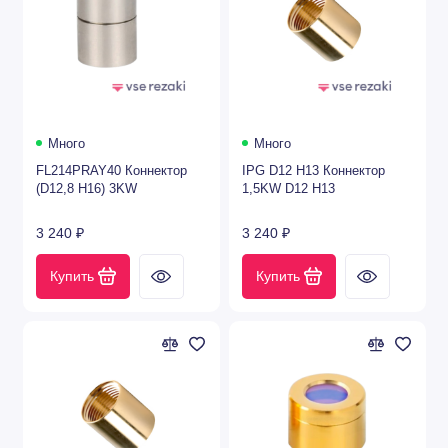
Precitec®
Raytools®
Trumpf®
Много
Много
Salvagnini®
FL214PRAY40 Коннектор
IPG D12 H13 Коннектор
(D12,8 H16) 3KW
1,5KW D12 H13
WSX®
3 240 ₽
3 240 ₽
Boci®
Купить
Купить
Hankwang®
Hans laser®
Комплектующие для CO2 лазера
Защитные стекла для лазеров