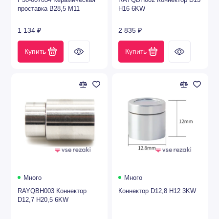
P30-007834 Керамическая
RAYQBH002 Коннектор D13
проставка В28,5 M11
H16 6KW
1 134 ₽
2 835 ₽
Купить
Купить
Много
Много
RAYQBH003 Коннектор
Коннектор D12,8 H12 3KW
D12,7 H20,5 6KW