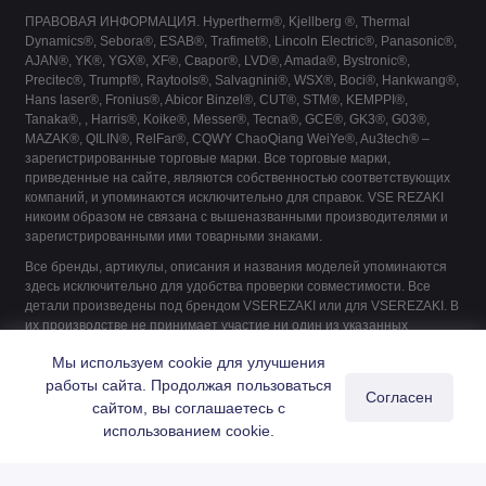
ПРАВОВАЯ ИНФОРМАЦИЯ. Hypertherm®, Kjellberg ®, Thermal
Dynamics®, Sebora®, ESAB®, Trafimet®, Lincoln Electric®, Panasonic®,
AJAN®, YK®, YGX®, XF®, Сварог®, LVD®, Amada®, Bystronic®,
Precitec®, Trumpf®, Raytools®, Salvagnini®, WSX®, Boci®, Hankwang®,
Hans laser®, Fronius®, Abicor Binzel®, CUT®, STM®, KEMPPI®,
Tanaka®, , Harris®, Koike®, Messer®, Tecna®, GCE®, GK3®, G03®,
MAZAK®, QILIN®, RelFar®, CQWY ChaoQiang WeiYe®, Au3tech® –
зарегистрированные торговые марки. Все торговые марки,
приведенные на сайте, являются собственностью соответствующих
компаний, и упоминаются исключительно для справок. VSE REZAKI
никоим образом не связана с вышеназванными производителями и
зарегистрированными ими товарными знаками.
Все бренды, артикулы, описания и названия моделей упоминаются
здесь исключительно для удобства проверки совместимости. Все
детали произведены под брендом VSEREZAKI или для VSEREZAKI. В
их производстве не принимает участие ни один из указанных
производителей, если это не указано явно.
Мы используем cookie для улучшения
работы сайта. Продолжая пользоваться
Согласен
сайтом, вы соглашаетесь с
0
использованием cookie.
Главная
Каталог
Поиск
Корзина
Войти