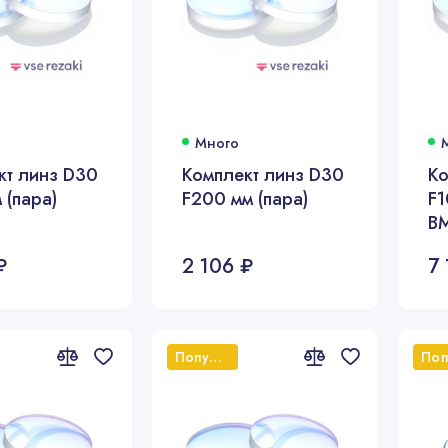
Много
кт линз D30
Комплект линз D30
Ко
 (пара)
F200 мм (пара)
F1
B
₽
2 106 ₽
7 
Популярный