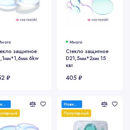
Много
Много
екло защитное
Стекло защитное
,1мм*1,6мм 6kw
D21,5мм*2мм 15
квт
52 ₽
405 ₽
Новинка
Новинка
улярный
Популярный