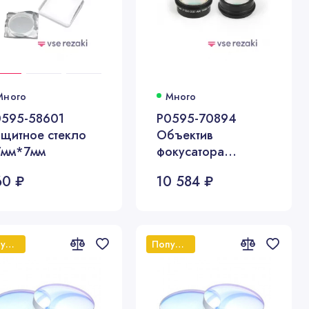
Много
Много
0595-58601
P0595-70894
щитное стекло
Объектив
7мм*7мм
фокусатора
ProCutter D37 F150
60 ₽
10 584 ₽
мм 8 KW в сборе
Популярный
Популярный