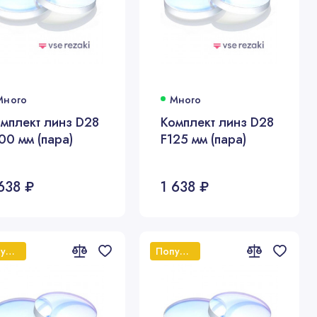
Много
Много
мплект линз D28
Комплект линз D28
00 мм (пара)
F125 мм (пара)
638 ₽
1 638 ₽
Популярный
Популярный