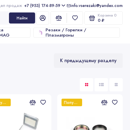
+7 (953) 174-89-59
info.vserezaki@yandex.com
Корзина
0
Найти
0 ₽
ка
Резаки / Горелки /
/MAG
Плазматроны
К предыдущему разделу
Популярный
Популярный