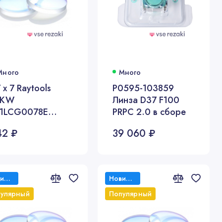
Много
Много
 х 7 Raytools
P0595-103859
2KW
Линза D37 F100
11LCG0078E
PRPC 2.0 в сборе
ригинал
42 ₽
39 060 ₽
Новинка
Новинка
улярный
Популярный