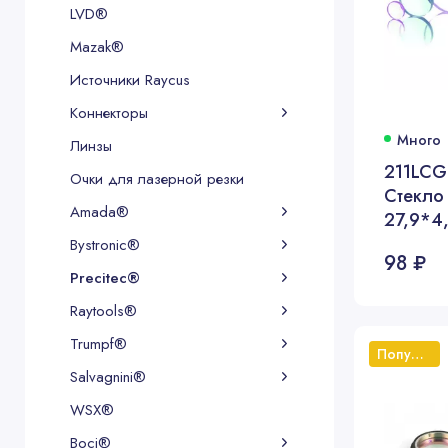
LVD®
Mazak®
Источники Raycus
Коннекторы
Много
Линзы
211LC
Очки для лазерной резки
Стекло
Amada®
27,9*4,
Bystronic®
98 ₽
Precitec®
Raytools®
Trumpf®
Популярный
Salvagnini®
WSX®
Boci®