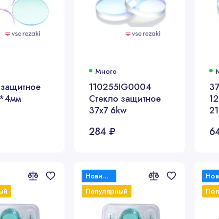
Много
 защитное
110255IG0004
37
*4мм
Стекло защитное
1
37х7 6kw
2
о
284 ₽
6
Новинка
ый
Популярный
Поп