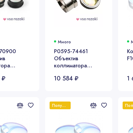
Много
70900
P0595-74461
Ко
ив
Объектив
F1
тора
коллиматора
er D37 F200
ProCutter D37 F100
 ₽
10 584 ₽
1 
W в сборе
мм 8 KW в сборе
Популярный