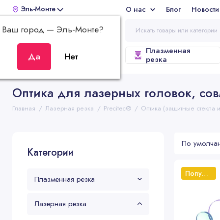
Эль-Монте
О нас
Блог
Новости
Отз
Ваш город —
Эль-Монте
?
Плазменная
ВСЕ КАТЕГОРИИ
резка
Оптика для лазерных головок, сов
Главная
Лазерная резка
Precitec®
Оптика (защитные стекла 
Категории
Популярный
Плазменная резка
Лазерная резка