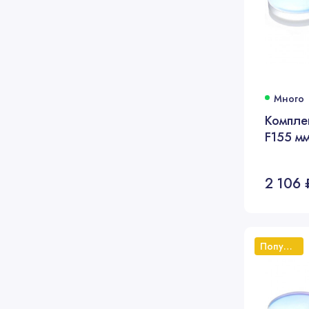
Много
Компле
F155 мм
2 106 
Популярный