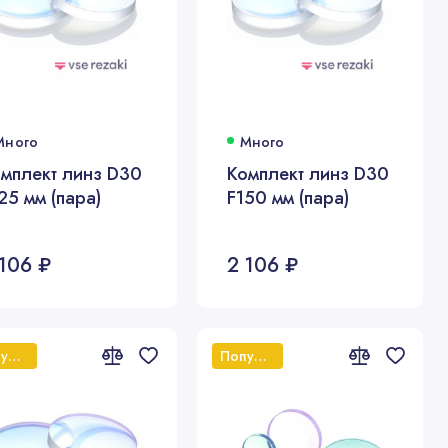
Много
Много
мплект линз D30
Комплект линз D30
25 мм (пара)
F150 мм (пара)
 106 ₽
2 106 ₽
Популярный
Популярный