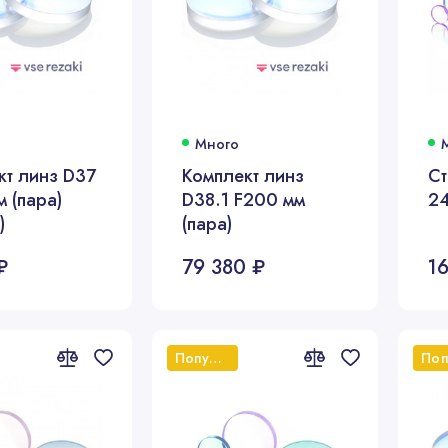
Много
кт линз D37
Комплект линз
Ст
 (пара)
D38.1 F200 мм
24
)
(пара)
₽
79 380 ₽
1
Популярный