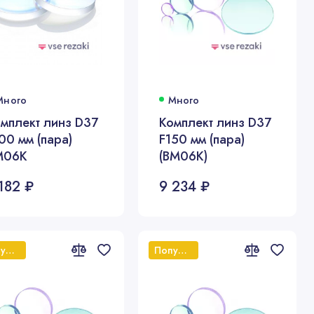
Много
Много
мплект линз D37
Комплект линз D37
00 мм (пара)
F150 мм (пара)
M06K
(BM06K)
182 ₽
9 234 ₽
Популярный
Популярный