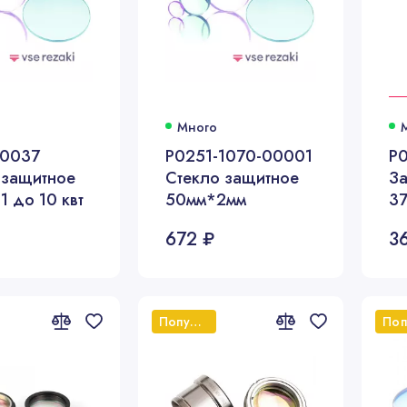
Много
G0037
P0251-1070-00001
P
 защитное
Cтекло защитное
За
1 до 10 квт
50мм*2мм
3
672 ₽
3
Популярный