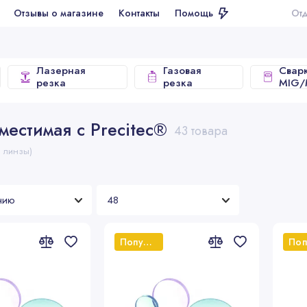
ывы о магазине
Контакты
Помощь
Отдел продаж
Лазерная
Газовая
Свар
резка
резка
MIG
местимая с Precitec®
43 товара
и линзы)
Популярный