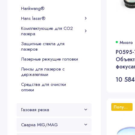
Hankwang®
Hans laser®
Комплектующие для CO2
лазера
Много
Защитные стекла для
лазеров
P0595-
Объект
Лазерные режущие головки
фокуса
Линзы для лазеров с
ProCutt
держателями
10 584
мм 8 K
Средства для очистки
оптики
Популярный
Газовая резка
Сварка MIG/MAG