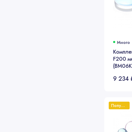
Много
Компле
F200 мм
(BM06K
9 234 
Популярный