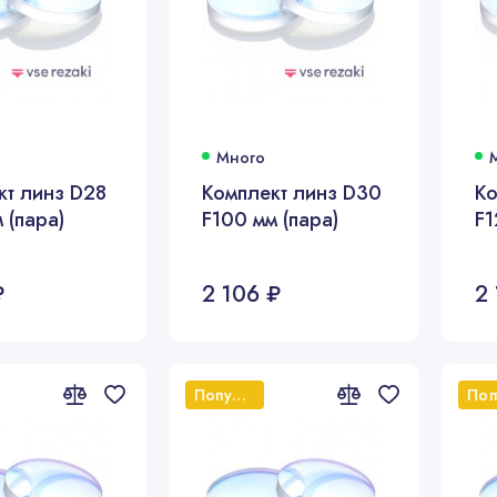
Много
кт линз D28
Комплект линз D30
Ко
 (пара)
F100 мм (пара)
F1
₽
2 106 ₽
2
Популярный