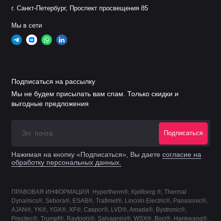
г. Санкт-Петербург, Проспект просвещения 85
Мы в сети
Подписаться на рассылку
Мы не будем присылать вам спам. Только скидки и
выгодные предложения
Подписаться
Нажимая на кнопку «Подписаться», Вы даете
согласие на
обработку персональных данных.
ПРАВОВАЯ ИНФОРМАЦИЯ. Hypertherm®, Kjellberg ®, Thermal
Dynamics®, Sebora®, ESAB®, Trafimet®, Lincoln Electric®, Panasonic®,
AJAN®, YK®, YGX®, XF®, Сварог®, LVD®, Amada®, Bystronic®,
Precitec®, Trumpf®, Raytools®, Salvagnini®, WSX®, Boci®, Hankwang®,