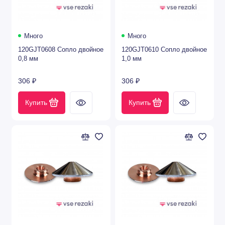
Precitec®
Raytools®
Много
Много
120GJT0608 Сопло двойное
120GJT0610 Сопло двойное
Trumpf®
0,8 мм
1,0 мм
Salvagnini®
306 ₽
306 ₽
WSX®
Купить
Купить
Boci®
Hankwang®
Hans laser®
Комплектующие для CO2 лазера
Защитные стекла для лазеров