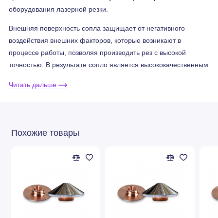
оборудования лазерной резки.
Внешняя поверхность сопла защищает от негативного
воздействия внешних факторов, которые возникают в
процессе работы, позволяя производить рез с высокой
точностью. В результате сопло является высококачественным
элементом, способным справляться с интенсивными
Читать дальше
нагрузками, что положительно влияет на производственный
процесс.
Благодаря тщательному соблюдению технологических
Похожие товары
процессов при изготовлении изделия, сопло сохраняет
первоначальные характеристики долгое время и
подвергается износу в меньшей степени по сравнению с
другими аналогами.
®
Сопла для Raytools