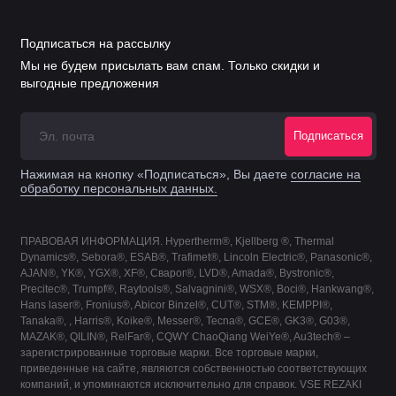
Сопло двойное
120GJT0645
4,5 мм
Подписаться на рассылку
Мы не будем присылать вам спам. Только скидки и
Сопло двойное
выгодные предложения
120GJT0650
5,0 мм
Подписаться
Нажимая на кнопку «Подписаться», Вы даете
согласие на
обработку персональных данных.
ПРАВОВАЯ ИНФОРМАЦИЯ. Hypertherm®, Kjellberg ®, Thermal
Dynamics®, Sebora®, ESAB®, Trafimet®, Lincoln Electric®, Panasonic®,
AJAN®, YK®, YGX®, XF®, Сварог®, LVD®, Amada®, Bystronic®,
Precitec®, Trumpf®, Raytools®, Salvagnini®, WSX®, Boci®, Hankwang®,
Hans laser®, Fronius®, Abicor Binzel®, CUT®, STM®, KEMPPI®,
Tanaka®, , Harris®, Koike®, Messer®, Tecna®, GCE®, GK3®, G03®,
MAZAK®, QILIN®, RelFar®, CQWY ChaoQiang WeiYe®, Au3tech® –
зарегистрированные торговые марки. Все торговые марки,
приведенные на сайте, являются собственностью соответствующих
компаний, и упоминаются исключительно для справок. VSE REZAKI