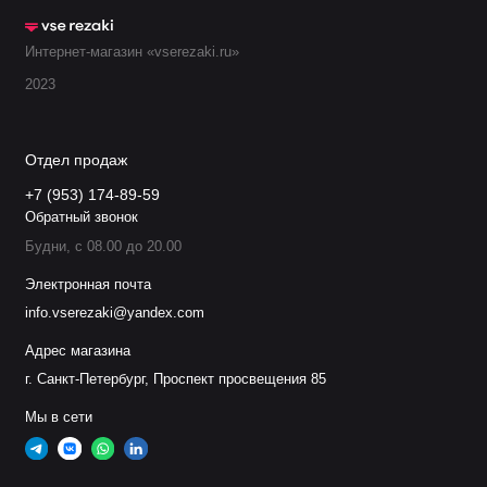
120GJT0615
1,5 мм
Интернет-магазин «vserezaki.ru»
Сопло двойное
2023
120GJT0620
2,0 мм
Отдел продаж
Сопло двойное
120GJT0625
2,5 мм
+7 (953) 174-89-59
Обратный звонок
Сопло двойное
Будни, с 08.00 до 20.00
120GJT0630
3,0 мм
Электронная почта
info.vserezaki@yandex.com
Сопло двойное
120GJT0635
Адрес магазина
3,5 мм
г. Санкт-Петербург, Проспект просвещения 85
Сопло двойное
Мы в сети
120GJT0640
4,0 мм