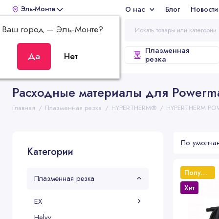
Эль-Монте
О нас
Блог
Новости
Отз
Ваш город —
Эль-Монте
?
Плазменная
ВСЕ КАТЕГОРИИ
резка
Расходные материалы для Powerm
Главная
Плазменная резка
HYPERTHERM®
HYPERTHERM PO
Категории
Популярный
Плазменная резка
Хит
EX
Helvy