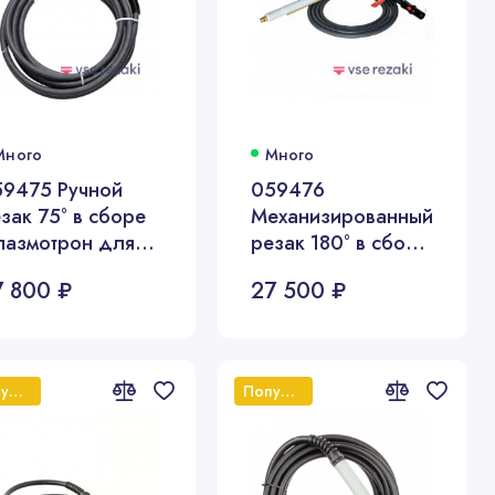
Много
Много
59475 Ручной
059476
зак 75° в сборе
Механизированный
лазмотрон для
резак 180° в сборе
MX65/85/105),
(плазмотрон для
7 800 ₽
27 500 ₽
ина 22,8 метра
PMX65/85/105),
длина 4,5 метра
Популярный
Популярный