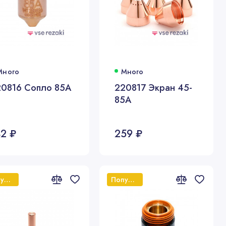
Много
Много
20816 Сопло 85А
220817 Экран 45-
85А
42 ₽
259 ₽
Популярный
Популярный