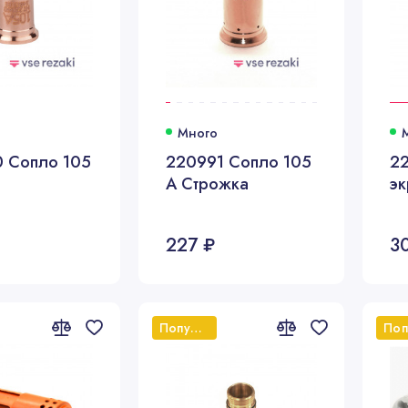
Много
 Сопло 105
220991 Сопло 105
2
А Строжка
эк
227 ₽
3
Популярный