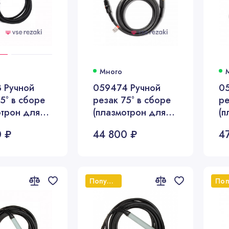
Много
 Ручной
059474 Ручной
0
5° в сборе
резак 75° в сборе
ре
отрон для
(плазмотрон для
(п
85/105),
PMX65/85/105),
P
 ₽
44 800 ₽
4
,6 метра
длина 15,2 метра
дл
Популярный