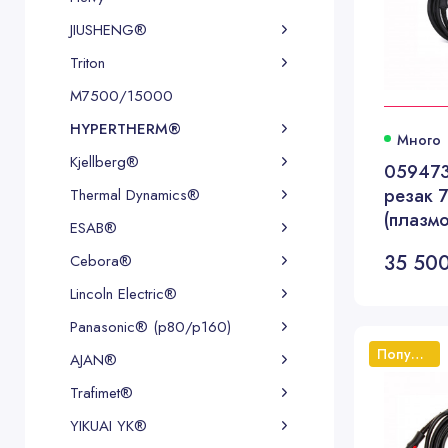
JIUSHENG®
Triton
М7500/15000
HYPERTHERM®
Много
Kjellberg®
059473
резак 7
Thermal Dynamics®
(плазм
ESAB®
PMX65/
35 500
Cebora®
длина 7
Lincoln Electric®
Panasonic® (p80/p160)
Популярный
AJAN®
Trafimet®
YIKUAI YK®