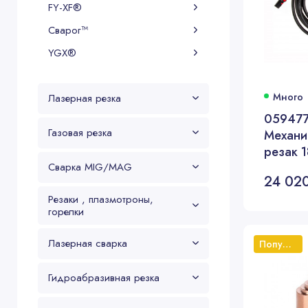
FY-XF®
Сварог™
YGX®
Много
Лазерная резка
059477
Газовая резка
Механи
резак 1
(плазм
Сварка MIG/MAG
24 02
PMX65/
Резаки , плазмотроны,
длина 7
горелки
Лазерная сварка
Популярный
Гидроабразивная резка