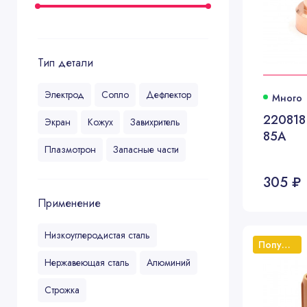
Тип детали
Электрод
Сопло
Дефлектор
Много
220818
Экран
Кожух
Завихритель
85А
Плазмотрон
Запасные части
305 ₽
Применение
Низкоуглеродистая сталь
Популярный
Нержавеющая сталь
Алюминий
Строжка