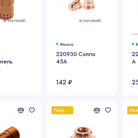
Много
7
220930 Сопло
2
итель
45А
А
А
142 ₽
2
Популярный