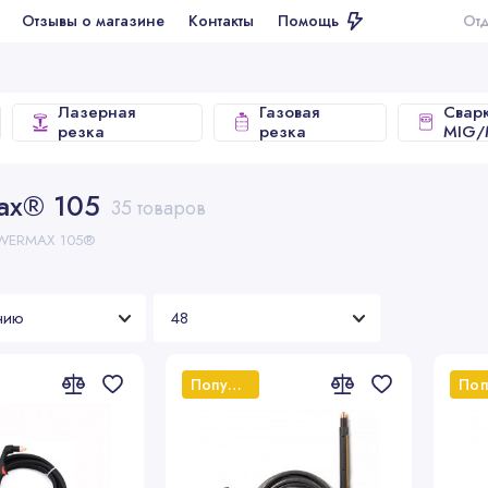
ывы о магазине
Контакты
Помощь
Отдел продаж
Лазерная
Газовая
Свар
резка
резка
MIG
ax® 105
35 товаров
WERMAX 105®
Популярный