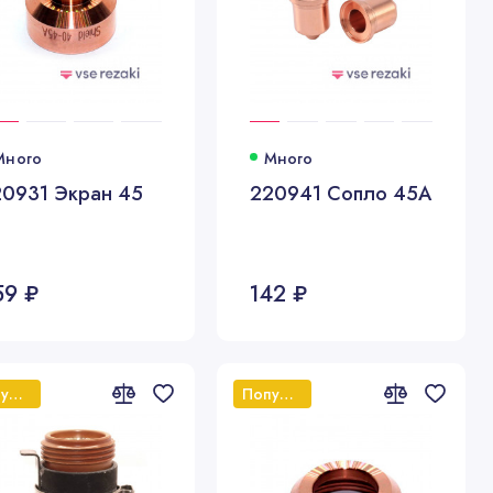
Много
Много
20931 Экран 45
220941 Сопло 45A
59 ₽
142 ₽
Популярный
Популярный