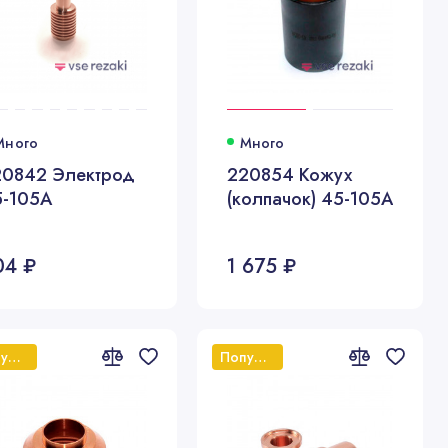
Много
Много
20842 Электрод
220854 Кожух
5-105А
(колпачок) 45-105A
04 ₽
1 675 ₽
Популярный
Популярный