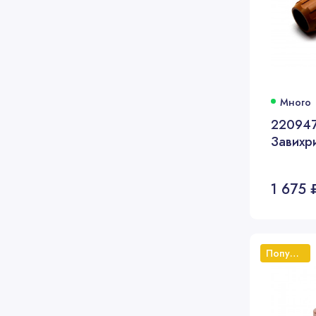
Много
22094
Завихр
1 675 
Популярный