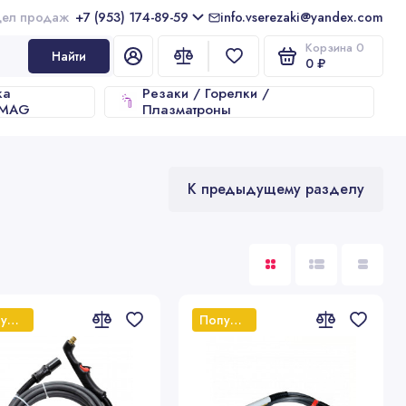
+7 (953) 174-89-59
info.vserezaki@yandex.com
Корзина
0
Найти
0 ₽
ка
Резаки / Горелки /
/MAG
Плазматроны
К предыдущему разделу
Популярный
Популярный