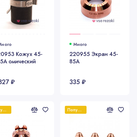
Много
Много
20953 Кожух 45-
220955 Экран 45-
5А омический
85А
827 ₽
335 ₽
Популярный
Популярный