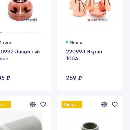
Много
Много
20992 Защитный
220993 Экран
ран
105А
05 ₽
259 ₽
Популярный
Популярный