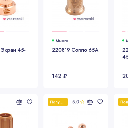
Много
 Экран 45-
220819 Сопло 65A
2
4
142 ₽
2
5.0
Популярный