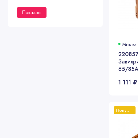
Показать
Много
22085
Завихр
65/85
1 111 ₽
Популярный