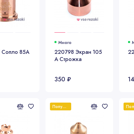
Много
 Сопло 85А
220798 Экран 105
2
А Строжка
350 ₽
1
Популярный