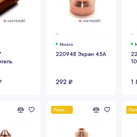
Много
7
220948 Экран 45А
2
итель
10
₽
292 ₽
1 
Популярный