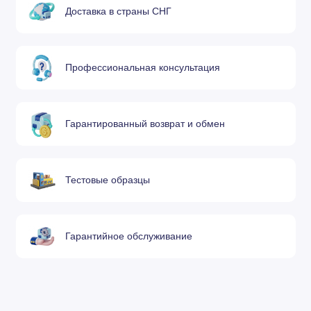
Доставка в страны СНГ
Механизированная резка
Сила
Защитный
Профессиональная консультация
Кожух
Сопло
Электрод
тока
экран
Гарантированный возврат и обмен
45
220941
220842
220854
220817
Тестовые образцы
(стандарт)
65
220819
Гарантийное обслуживание
85
220816
220955