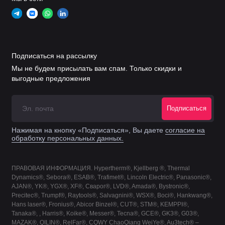
220854
45
220842
220990
220948
(стандарт)
Подписаться на рассылку
Мы не будем присылать вам спам. Только скидки и
220953
выгодные предложения
Строжка ручная и механизированная
Подписаться
Сила
Защитный
Нажимая на кнопку «Подписаться», Вы даете
согласие на
Кожух
Сопло
Электрод
обработку персональных данных.
тока
экран
ПРАВОВАЯ ИНФОРМАЦИЯ. Hypertherm®, Kjellberg ®, Thermal
Dynamics®, Sebora®, ESAB®, Trafimet®, Lincoln Electric®, Panasonic®,
220797
AJAN®, YK®, YGX®, XF®, Сварог®, LVD®, Amada®, Bystronic®,
Precitec®, Trumpf®, Raytools®, Salvagnini®, WSX®, Boci®, Hankwang®,
220842
Hans laser®, Fronius®, Abicor Binzel®, CUT®, STM®, KEMPPI®,
220854
220798
(стандарт)
Tanaka®, , Harris®, Koike®, Messer®, Tecna®, GCE®, GK3®, G03®,
MAZAK®, QILIN®, RelFar®, CQWY ChaoQiang WeiYe®, Au3tech® –