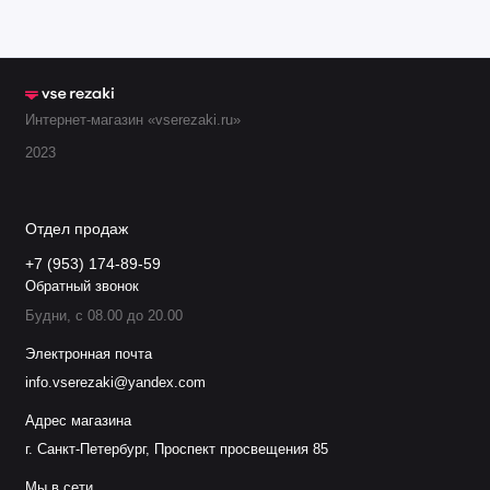
220777
220993
(усиленный
220953
Интернет-магазин «vserezaki.ru»
2023
105
220990
Отдел продаж
+7 (953) 174-89-59
220955
Обратный звонок
Будни, с 08.00 до 20.00
FC резка тонкого металла (механизированн
Электронная почта
info.vserezaki@yandex.com
Сила
Защитный
Кожух
Сопло
Электрод
Адрес магазина
тока
экран
г. Санкт-Петербург, Проспект просвещения 85
Мы в сети