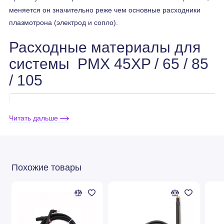
меняется он значительно реже чем основные расходники
плазмотрона (электрод и сопло).
Расходные материалы для
системы PMX 45XP / 65 / 85
/ 105
Ручная (контактная) резка
Читать дальше
Сила
Защитный
Кожух
Сопло
Электрод
тока
экран
Похожие товары
45
220941
220842
(стандарт)
65