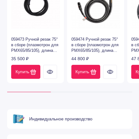
220819
220818
220854
85
220816
059473 Ручной резак 75°
059474 Ручной резак 75°
059
220777
в сборе (плазмотрон для
в сборе (плазмотрон для
в с
(усиленный
PMX65/85/105), длина
PMX65/85/105), длина
PMX
105
7,6 метра
15,2 метра
22,
35 500 ₽
44 800 ₽
220990
47 
220992
Купить
Купить
К
FC резка тонкого металла (ручная)
Сила
Защитный
Кожух
Сопло
Электрод
тока
экран
Индивидуальное производство
45
220930
220842
220854
(стандарт)
220931