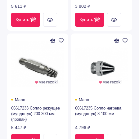
5 611 ₽
3 802 ₽
Купить
Купить
Мало
Мало
66617233 Сопло режущее
66617235 Сопло нагрева
(мундштук) 200-300 мм
(мундштук) 3-100 мм
(пропан)
5 447 ₽
4 796 ₽