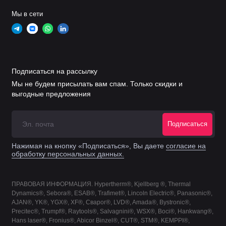
Мы в сети
Подписаться на рассылку
Мы не будем присылать вам спам. Только скидки и
выгодные предложения
Подписаться
Нажимая на кнопку «Подписаться», Вы даете
согласие на
обработку персональных данных.
ПРАВОВАЯ ИНФОРМАЦИЯ. Hypertherm®, Kjellberg ®, Thermal
Dynamics®, Sebora®, ESAB®, Trafimet®, Lincoln Electric®, Panasonic®,
AJAN®, YK®, YGX®, XF®, Сварог®, LVD®, Amada®, Bystronic®,
Precitec®, Trumpf®, Raytools®, Salvagnini®, WSX®, Boci®, Hankwang®,
Hans laser®, Fronius®, Abicor Binzel®, CUT®, STM®, KEMPPI®,