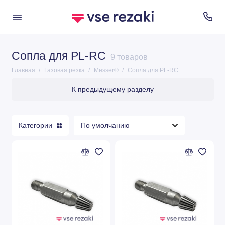
Сопла для PL-RC
ESAB®
9 товаров
Главная
Газовая резка
Messer®
Сопла для PL-RC
TANAKA®
К предыдущему разделу
Harris®
Messer®
Категории
Koike®
GCE®
GK3®
G03®