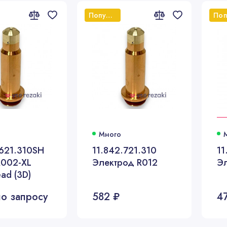
Популярный
Много
.621.310SH
11.842.721.310
11
R002-XL
Электрод R012
Э
ead (3D)
о запросу
582 ₽
4