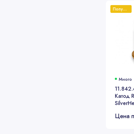
Популярный
Много
11.842
Катод 
SilverH
Цена п