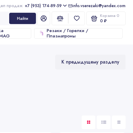
+7 (953) 174-89-59
info.vserezaki@yandex.com
Корзина
0
Найти
0 ₽
ка
Резаки / Горелки /
/MAG
Плазматроны
К предыдущему разделу