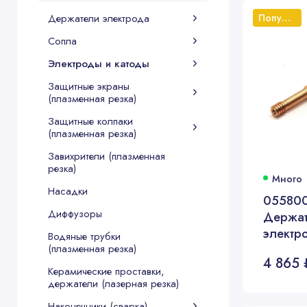
Держатели электрода
Популярный
Сопла
Электроды и катоды
Защитные экраны
(плазменная резка)
Защитные колпаки
(плазменная резка)
Завихрители (плазменная
резка)
Много
Насадки
05580
Диффузоры
Держат
электр
Водяные трубки
(плазменная резка)
4 865 
Керамические проставки,
держатели (лазерная резка)
Наконечники (сварка)