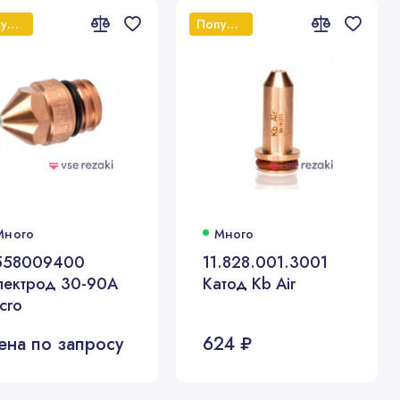
Популярный
Популярный
Много
Много
558009400
11.828.001.3001
лектрод 30-90А
Катод Kb Air
cro
ена по запросу
624 ₽