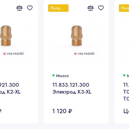
Популярный
Много
.921.300
11.833.121.300
11
од K2-XL
Электрод K3-XL
T
T
₽
1 120 ₽
Ц