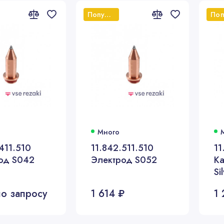
Популярный
Много
411.510
11.842.511.510
11
од S042
Электрод S052
Ка
Si
о запросу
1 614 ₽
1 