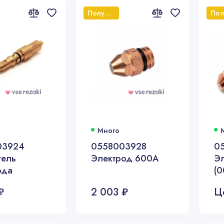
Популярный
Много
03924
0558003928
0
ель
Электрод 600А
Э
ода
(
3
₽
2 003 ₽
Ц