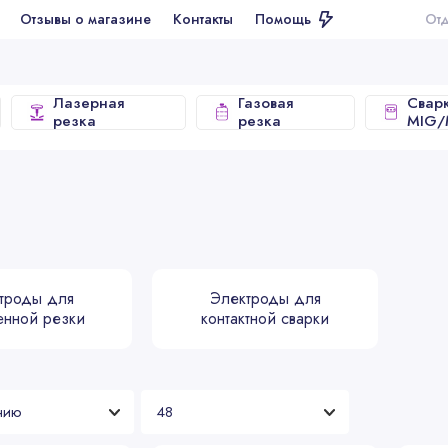
ывы о магазине
Контакты
Помощь
Отдел продаж
Лазерная
Газовая
Свар
резка
резка
MIG
троды для
Электроды для
енной резки
контактной сварки