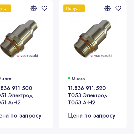
Популярный
Популярный
Много
Много
.836.911.500
11.836.911.520
051 Электрод
T053 Электрод
051 ArH2
T053 ArH2
ена по запросу
Цена по запросу