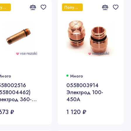
Популярный
Популярный
Много
Много
558002516
0558003914
0558004462)
Электрод 100-
ектрод 360-
450А
00А
673 ₽
1 120 ₽