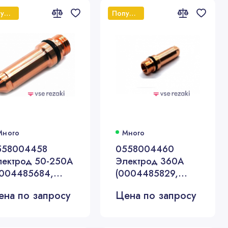
Популярный
Популярный
Много
Много
558004458
0558004460
лектрод 50-250А
Электрод 360А
0004485684,
(0004485829,
4086)
35886)
ена по запросу
Цена по запросу