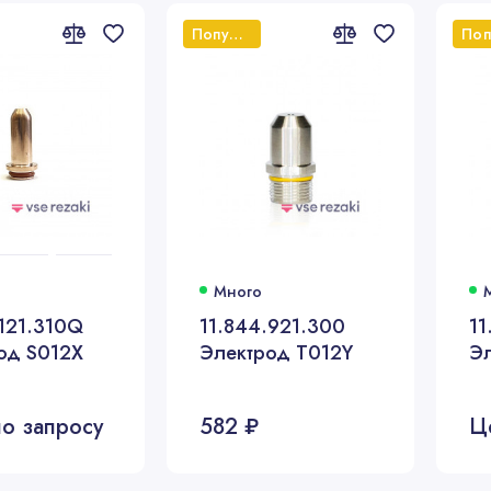
Популярный
Много
.121.310Q
11.844.921.300
11
Электрод S012X
Электрод T012Y
Э
о запросу
582 ₽
Ц