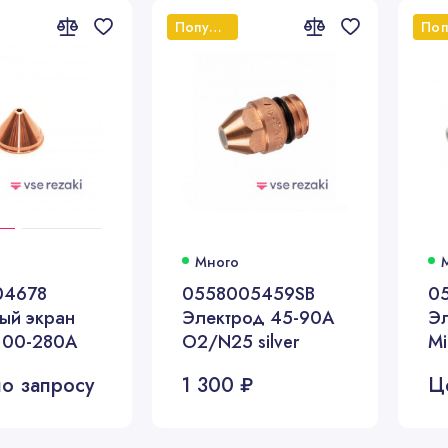
Популярный
Много
04678
0558005459SB
0
ый экран
Электрод 45-90А
Э
 100-280A
O2/N25 silver
Mi
о запросу
1 300 ₽
Ц