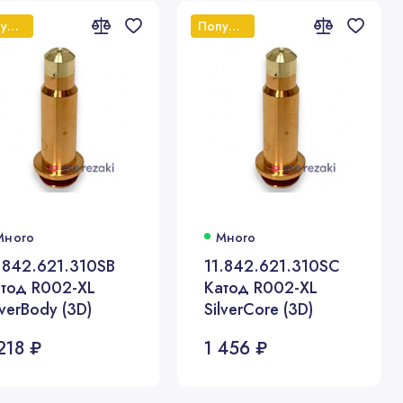
Популярный
Популярный
Много
Много
.842.621.310SB
11.842.621.310SC
тод R002-XL
Катод R002-XL
lverBody (3D)
SilverCore (3D)
218 ₽
1 456 ₽