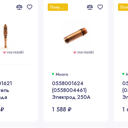
Популярный
Много
1621
0558001624
0
ель
(0558004461)
(
ода
Электрод 250А
Эл
4
 ₽
1 588 ₽
1 