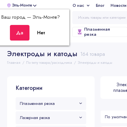
Эль-Монте
О нас
Блог
Новости
Отз
Ваш город —
Эль-Монте
?
Плазменная
ВСЕ КАТЕГОРИИ
резка
Электроды и катоды
164 товара
Главная
По типу товара/расходника
Электроды и катоды
Элек
Категории
плазм
Плазменная резка
Лазерная резка