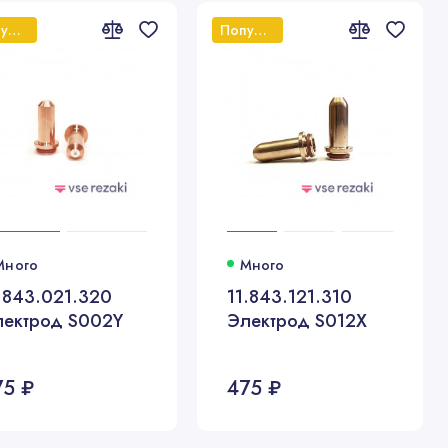
Популярный
Популярный
Много
Много
.843.021.320
11.843.121.310
лектрод S002Y
Электрод S012X
75 ₽
475 ₽