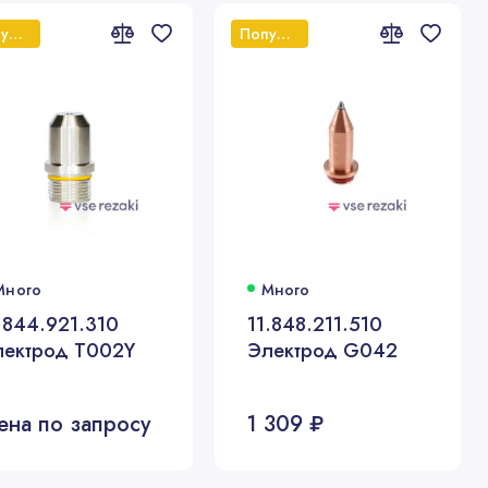
Популярный
Популярный
Много
Много
.844.921.310
11.848.211.510
лектрод T002Y
Электрод G042
ена по запросу
1 309 ₽