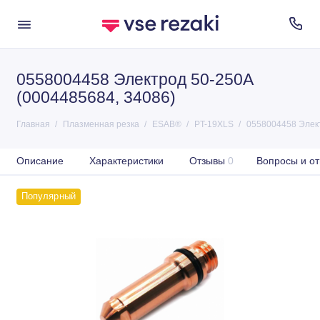
0558004458 Электрод 50-250А
(0004485684, 34086)
Главная
Плазменная резка
ESAB®
PT-19XLS
0558004458 Элект
Описание
Характеристики
Отзывы
0
Вопросы и от
Популярный