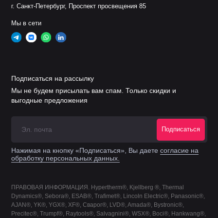
г. Санкт-Петербург, Проспект просвещения 85
22029
Наконечник сопла 100А
Мы в сети
0004470021 (22030)
Наконечник сопла 150А
5a
0004470022 (22031)
Наконечник сопла 200А
Подписаться на рассылку
Мы не будем присылать вам спам. Только скидки и
0558007457 (22032)
Наконечник сопла 250А
выгодные предложения
22034
Наконечник сопла 360А
Подписаться
22033
Наконечник сопла 400А
Нажимая на кнопку «Подписаться», Вы даете
согласие на
обработку персональных данных.
22027
Основание сопла 50А
5b
ПРАВОВАЯ ИНФОРМАЦИЯ. Hypertherm®, Kjellberg ®, Thermal
Основание сопла 100-
Dynamics®, Sebora®, ESAB®, Trafimet®, Lincoln Electric®, Panasonic®,
22028
AJAN®, YK®, YGX®, XF®, Сварог®, LVD®, Amada®, Bystronic®,
360А
Precitec®, Trumpf®, Raytools®, Salvagnini®, WSX®, Boci®, Hankwang®,