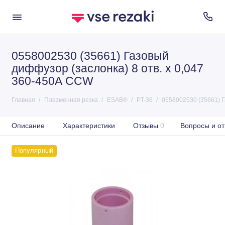
0558002530 (35661) Газовый
диффузор (заслонка) 8 отв. х 0,047
360-450А CCW
Главная
Плазменная резка
ESAB®
PT-36
0558002530 (35661) Г
Описание
Характеристики
Отзывы
0
Вопросы и от
Популярный