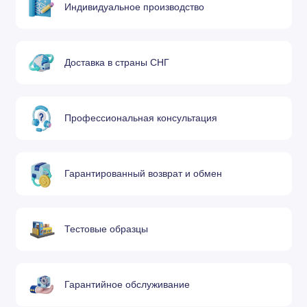
Индивидуальное производство
0558006130
Защитный экран 3,0 мм 35-50A
Доставка в страны СНГ
Защитный экран 4,1 мм 100-
2
0558006141
280A
Профессиональная консультация
Защитный экран 6,6 мм 260-
0558006166
450A
Гарантированный возврат и обмен
Защитный экран 9,9 мм 360-
0558006199
600A
0004470030
Тестовые образцы
Диффузор 50А
(21796)
0004470031
Гарантийное обслуживание
3
Диффузор 100-600А
(21944)