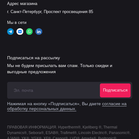
0558006014
Сопло 1,4 мм 100A
Адрес магазина
г. Санкт-Петербург, Проспект просвещения 85
5
0558006018
Сопло 1,8 мм 130A
Мы в сети
0558006020
Сопло 2,0 мм 200A
0558006023
Сопло 2,3 мм 280A
Подписаться на рассылку
Мы не будем присылать вам спам. Только скидки и
0558006025
Сопло 2,5 мм 300A
выгодные предложения
0558006030
Сопло 3,0 мм 360A
Подписаться
0558006036
Сопло 3,6 мм 450A
Нажимая на кнопку «Подписаться», Вы даете
согласие на
обработку персональных данных.
0558006041
Сопло 4,1 мм 600A
ПРАВОВАЯ ИНФОРМАЦИЯ. Hypertherm®, Kjellberg ®, Thermal
0558009400
Электрод 30-90А Micro
Dynamics®, Sebora®, ESAB®, Trafimet®, Lincoln Electric®, Panasonic®,
AJAN®, YK®, YGX®, XF®, Сварог®, LVD®, Amada®, Bystronic®,