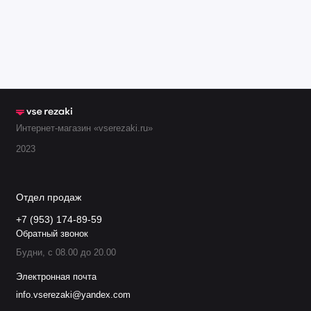
0004470115R
Диффузор 100-600А Rev
(22496)
0004470045
4
Внешний колпак 50–600А
(37082)
Интернет-магазин «vserezaki.ru»
0558009406
Сопло 0,6 мм 30A
2023
0558006010
Сопло 1,0 мм 50A
Отдел продаж
0558008010
Сопло 1,0 мм 45-55A PR
+7 (953) 174-89-59
Обратный звонок
0558009410
Сопло 1,0 мм 60A
Будни, с 08.00 до 20.00
Электронная почта
0558009411
Сопло 1,1 мм 90A
info.vserezaki@yandex.com