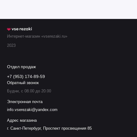
0004470115R
Диффузор 100-600А Rev
(22496)
0004470045
4
Внешний колпак 50–600А
Интернет-магазин «vserezaki.ru»
(37082)
2023
0558009406
Сопло 0,6 мм 30A
Отдел продаж
0558006010
Сопло 1,0 мм 50A
+7 (953) 174-89-59
Обратный звонок
0558008010
Сопло 1,0 мм 45-55A PR
Будни, с 08.00 до 20.00
Электронная почта
0558009410
Сопло 1,0 мм 60A
info.vserezaki@yandex.com
0558009411
Сопло 1,1 мм 90A
Адрес магазина
г. Санкт-Петербург, Проспект просвещения 85
0558006014
Сопло 1,4 мм 100A