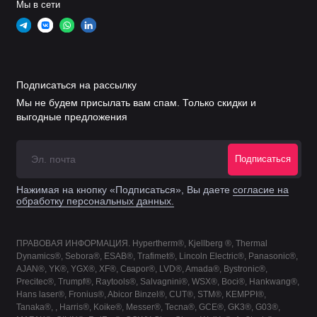
Мы в сети
5
0558006018
Сопло 1,8 мм 130A
0558006020
Сопло 2,0 мм 200A
Подписаться на рассылку
Мы не будем присылать вам спам. Только скидки и
0558006023
Сопло 2,3 мм 280A
выгодные предложения
0558006025
Сопло 2,5 мм 300A
Подписаться
0558006030
Сопло 3,0 мм 360A
Нажимая на кнопку «Подписаться», Вы даете
согласие на
обработку персональных данных.
0558006036
Сопло 3,6 мм 450A
ПРАВОВАЯ ИНФОРМАЦИЯ. Hypertherm®, Kjellberg ®, Thermal
0558006041
Сопло 4,1 мм 600A
Dynamics®, Sebora®, ESAB®, Trafimet®, Lincoln Electric®, Panasonic®,
AJAN®, YK®, YGX®, XF®, Сварог®, LVD®, Amada®, Bystronic®,
Precitec®, Trumpf®, Raytools®, Salvagnini®, WSX®, Boci®, Hankwang®,
0558009400
Электрод 30-90А Micro
Hans laser®, Fronius®, Abicor Binzel®, CUT®, STM®, KEMPPI®,
Tanaka®, , Harris®, Koike®, Messer®, Tecna®, GCE®, GK3®, G03®,