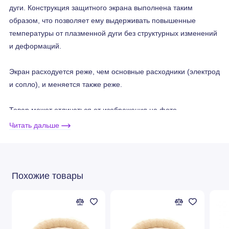
дуги. Конструкция защитного экрана выполнена таким
образом, что позволяет ему выдерживать повышенные
температуры от плазменной дуги без структурных изменений
и деформаций.
Экран расходуется реже, чем основные расходники (электрод
и сопло), и меняется также реже.
Товар может отличаться от изображения на фото.
Читать дальше
Расходные материалы
подходят для
систем ESAB® PT-36
Похожие товары