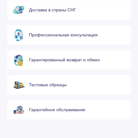
60-130А
Доставка в страны СНГ
Экран 2,5 мм
.
11.835.201.1581
Z4025
65-160А
2
Профессиональная консультация
.
11.835.201.1591
Z4030
Экран 3,0 мм
.
11.835.401.1571
Z4140
Экран 4,0 мм
Гарантированный возврат и обмен
.
11.835.411.1581
Z4530
Экран 3,0 мм
Тестовые образцы
.
11.835.411.1580
Z4535
Экран 3,5 мм
.
11.835.411.1591
Z4540
Экран 4,0 мм
Гарантийное обслуживание
.
11.835.411.1590
Z4545
Экран 4,5 мм
Кожух сопла