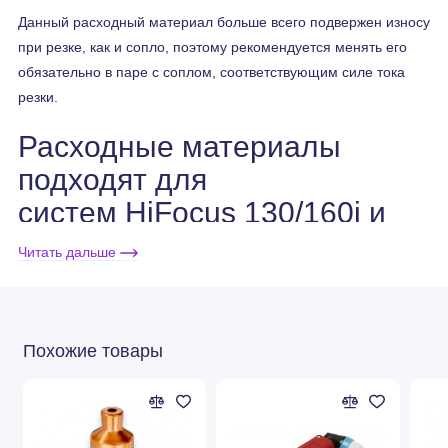
Данный расходный материал больше всего подвержен износу
при резке, как и сопло, поэтому рекомендуется менять его
обязательно в паре с соплом, соответствующим силе тока
резки.
Расходные материалы
подходят для
систем HiFocus 130/160i и
280i/360i/440i
Читать дальше
(для плазмотронов
PerCut®370.1 (20-160А)
Похожие товары