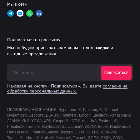
Сопло 0,8 мм
Мы в сети
.
11.843.021.408
S2008X
50-60А
Сопло 0,9 мм
.
11.843.021.409
S2009X
70-80А
Подписаться на рассылку
Мы не будем присылать вам спам. Только скидки и
Сопло 1,0 мм
выгодные предложения
.
11.843.021.410
S2010X
60-90А
Подписаться
Сопло 1,1 мм
.
11.843.021.411
S2011X
70А
Нажимая на кнопку «Подписаться», Вы даете
согласие на
обработку персональных данных.
Сопло 1,2 мм
.
11.843.121.412
S2112X
100А
ПРАВОВАЯ ИНФОРМАЦИЯ. Hypertherm®, Kjellberg ®, Thermal
Dynamics®, Sebora®, ESAB®, Trafimet®, Lincoln Electric®, Panasonic®,
AJAN®, YK®, YGX®, XF®, Сварог®, LVD®, Amada®, Bystronic®,
Сопло 1,2 мм
Precitec®, Trumpf®, Raytools®, Salvagnini®, WSX®, Boci®, Hankwang®,
4
.
11.843.021.412
S2012X
Hans laser®, Fronius®, Abicor Binzel®, CUT®, STM®, KEMPPI®,
100-130А
Tanaka®, , Harris®, Koike®, Messer®, Tecna®, GCE®, GK3®, G03®,