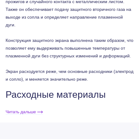
прожигов и случайного контакта с металлическим листом.
Также он обеспечивает подачу защитного вторичного газа на
выходе из сопла и определяет направление плазменной
дуги.
Конструкция защитного экрана выполнена таким образом, что
позволяет ему выдерживать повышенные температуры от
плазменной дуги без структурных изменений и деформаций.
Экран расходуется реже, чем основные расходники (электрод
и сопло), и меняется значительно реже.
Расходные материалы
подходят для
Читать дальше
систем HiFocus 130/160i и
280i/360i/440i
(для плазмотронов