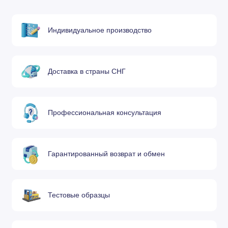
20-25А
Индивидуальное производство
Экран 2,0 мм
.
11.835.201.1571
Z4020
35-60А
Экран 2,2 мм
Доставка в страны СНГ
.
11.835.201.1551
Z4022
60-130А
Экран 2,5 мм
Профессиональная консультация
.
11.835.201.1581
Z4025
65-160А
2
.
11.835.201.1591
Z4030
Экран 3,0 мм
Гарантированный возврат и обмен
.
11.835.401.1571
Z4140
Экран 4,0 мм
Тестовые образцы
.
11.835.411.1581
Z4530
Экран 3,0 мм