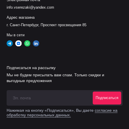
Сопло 0,6 мм
info.vserezaki@yandex.com
.
11.843.021.406
S2006X
25А
Адрес магазина
г. Санкт-Петербург, Проспект просвещения 85
Сопло 0,7 мм
.
11.843.021.407
S2007X
35А
Мы в сети
Сопло 0,8 мм
.
11.843.021.408
S2008X
50-60А
Подписаться на рассылку
Сопло 0,9 мм
Мы не будем присылать вам спам. Только скидки и
.
11.843.021.409
S2009X
70-80А
выгодные предложения
Сопло 1,0 мм
.
11.843.021.410
S2010X
Подписаться
60-90А
Нажимая на кнопку «Подписаться», Вы даете
согласие на
обработку персональных данных.
Сопло 1,1 мм
.
11.843.021.411
S2011X
70А