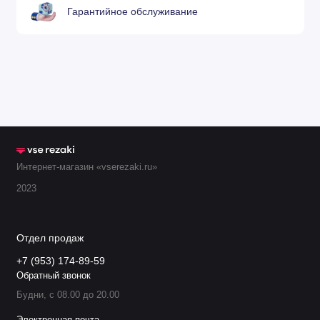
.
11.835.411.1580
Z4535
Экран 3,5 мм
Гарантийное обслуживание
.
11.835.411.1591
Z4540
Экран 4,0 мм
.
11.835.411.1590
Z4545
Экран 4,5 мм
Кожух сопла
.
11.842.401.160
S3004
0,4 мм 20-50А
Кожух сопла
Интернет-магазин «vserezaki.ru»
.
11.842.401.162
S3008
0,8 мм 60-160
2023
3
Кожух сопла
.
11.842.401.1621
S3018
Отдел продаж
0,8 мм
+7 (953) 174-89-59
Обратный звонок
Кожух сопла
.
11.842.401.1622
S3028
Будни, с 08.00 до 20.00
0,8 мм 60-160
Электронная почта