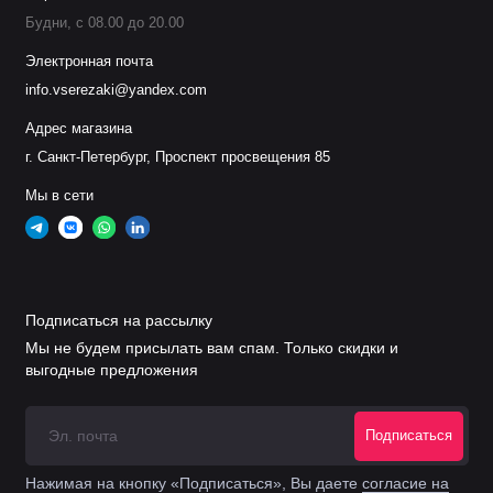
Кожух сопла
Будни, с 08.00 до 20.00
.
11.855.401.1618
F3018
130А
Электронная почта
info.vserezaki@yandex.com
Кожух сопла 6
.
11.855.401.1628
F3028
200А
Адрес магазина
3
г. Санкт-Петербург, Проспект просвещения 85
Кожух сопла
.
11.855.421.1609
F3209
Мы в сети
300-400А
Кожух сопла
.
11.855.421.1619
F3219
300-400А
Подписаться на рассылку
Мы не будем присылать вам спам. Только скидки и
Кожух сопла
.
11.855.421.1629
F3229
выгодные предложения
360-400А
Подписаться
Кожух сопла
.
11.855.421.1649
F3249
300-400А
Нажимая на кнопку «Подписаться», Вы даете
согласие на