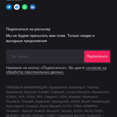
300-400А
Кожух сопла
.
11.855.421.1619
F3219
300-400А
Подписаться на рассылку
Мы не будем присылать вам спам. Только скидки и
Кожух сопла
.
11.855.421.1629
F3229
выгодные предложения
360-400А
Подписаться
Кожух сопла
.
11.855.421.1649
F3249
300-400А
Нажимая на кнопку «Подписаться», Вы даете
согласие на
обработку персональных данных.
.
11.855.401.407
F2007
Сопло 35А
ПРАВОВАЯ ИНФОРМАЦИЯ. Hypertherm®, Kjellberg ®, Thermal
.
11.855.401.408
F2008
Сопло 60А
Dynamics®, Sebora®, ESAB®, Trafimet®, Lincoln Electric®, Panasonic®,
AJAN®, YK®, YGX®, XF®, Сварог®, LVD®, Amada®, Bystronic®,
Precitec®, Trumpf®, Raytools®, Salvagnini®, WSX®, Boci®, Hankwang®,
.
11.855.401.410
F2010
Сопло 55-90А
Hans laser®, Fronius®, Abicor Binzel®, CUT®, STM®, KEMPPI®,
Tanaka®, , Harris®, Koike®, Messer®, Tecna®, GCE®, GK3®, G03®,
MAZAK®, QILIN®, RelFar®, CQWY ChaoQiang WeiYe®, Au3tech® –