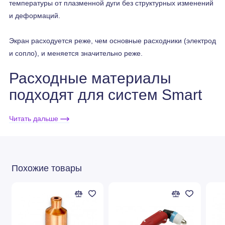
температуры от плазменной дуги без структурных изменений
и деформаций.
Экран расходуется реже, чем основные расходники (электрод
и сопло), и меняется значительно реже.
Расходные материалы
подходят для систем Smart
Focus 100/200/300/400
Читать дальше
(для плазмотронов PerCut®
4000)
Похожие товары