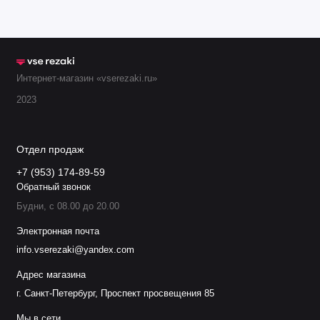
.
11.855.451.1530
F4530
Экран 130А
.
11.855.451.1540
F4540
Экран 200А
Интернет-магазин «vserezaki.ru»
2023
Кожух сопла
.
11.855.401.1604
F3004
35А
Отдел продаж
Кожух сопла 5
.
11.855.401.1608
F3008
+7 (953) 174-89-59
200А
Обратный звонок
Будни, с 08.00 до 20.00
Кожух сопла
.
11.855.401.1618
F3018
Электронная почта
130А
info.vserezaki@yandex.com
Кожух сопла 6
Адрес магазина
.
11.855.401.1628
F3028
200А
г. Санкт-Петербург, Проспект просвещения 85
3
Мы в сети