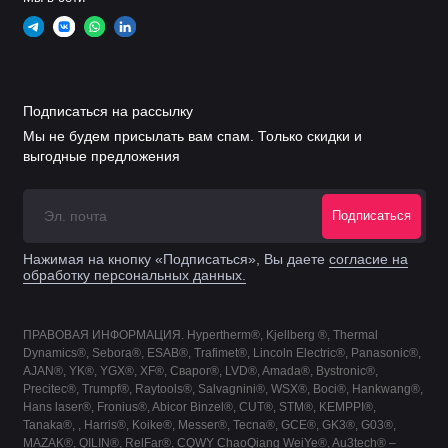
Кожух сопла
.
11.855.421.1609
F3209
300-400А
Кожух сопла
.
11.855.421.1619
F3219
Подписаться на рассылку
300-400А
Мы не будем присылать вам спам. Только скидки и
выгодные предложения
Кожух сопла
.
11.855.421.1629
F3229
360-400А
Подписаться
Кожух сопла
.
11.855.421.1649
F3249
Нажимая на кнопку «Подписаться», Вы даете
согласие на
300-400А
обработку персональных данных.
.
11.855.401.407
F2007
Сопло 35А
ПРАВОВАЯ ИНФОРМАЦИЯ. Hypertherm®, Kjellberg ®, Thermal
Dynamics®, Sebora®, ESAB®, Trafimet®, Lincoln Electric®, Panasonic®,
AJAN®, YK®, YGX®, XF®, Сварог®, LVD®, Amada®, Bystronic®,
.
11.855.401.408
F2008
Сопло 60А
Precitec®, Trumpf®, Raytools®, Salvagnini®, WSX®, Boci®, Hankwang®,
Hans laser®, Fronius®, Abicor Binzel®, CUT®, STM®, KEMPPI®,
.
11.855.401.410
F2010
Сопло 55-90А
Tanaka®, , Harris®, Koike®, Messer®, Tecna®, GCE®, GK3®, G03®,
MAZAK®, QILIN®, RelFar®, CQWY ChaoQiang WeiYe®, Au3tech® –