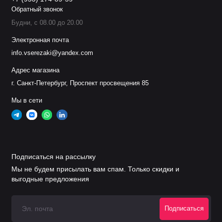
280А
Обратный звонок
Будни, с 08.00 до 20.00
Кожух сопла
.
11.848.401.1609
G3209
360А
Электронная почта
info.vserezaki@yandex.com
Кожух
Адрес магазина
.
11.848.401.1619
G3219
сопла 280-36
г. Санкт-Петербург, Проспект просвещения 85
Мы в сети
Кожух сопла
.
11.848.401.1629
G3229
360А
.11.848.221.406
G2006Y
Сопло 25А
Подписаться на рассылку
.
11.848.221.407
G2007Y
Сопло 35А
Мы не будем присылать вам спам. Только скидки и
выгодные предложения
.
11.848.221.408
G2008Y
Сопло 60А
Подписаться
.
11.848.221.410
G2010Y
Сопло 90А