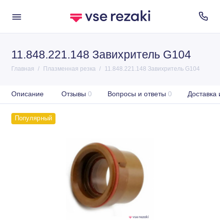
11.848.221.148 Завихритель G104
Главная
Плазменная резка
11.848.221.148 Завихритель G104
Описание
Отзывы
0
Вопросы и ответы
0
Доставка 
Популярный