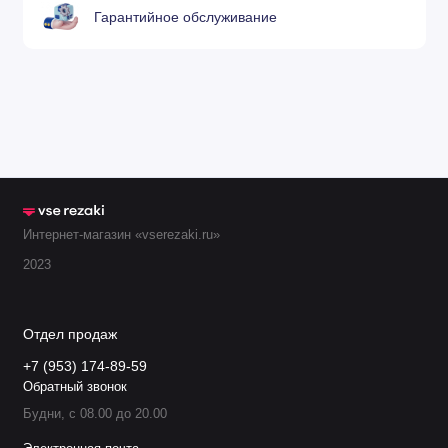
Гарантийное обслуживание
.
11.848.401.1555
G4355
Экран 360А
.
11.848.401.1535
G4335
Экран 280-360
.
11.848.401.1540
G4340
Экран 280-440
.
11.848.401.1545
G4345
Экран 280-440
Интернет-магазин «vserezaki.ru»
Кожух сопла 20
.
11.848.201.1604
G3004
2023
35А
Кожух сопла 35
.
11.848.201.1608
G3008
Отдел продаж
160А
+7 (953) 174-89-59
Обратный звонок
Кожух сопла
.
11.848.201.1618
G3018
Будни, с 08.00 до 20.00
60А