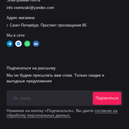
Электронная почта
3
info.vserezaki@yandex.com
Кожух сопла 60
.
11.848.201.1628
G3028
200А
Адрес магазина
г. Санкт-Петербург, Проспект просвещения 85
Кожух сопла
.
11.848.401.1649
G3249
Мы в сети
280А
Кожух сопла
.
11.848.401.1609
G3209
360А
Подписаться на рассылку
.11.848.221.406
G2006Y
Сопло 25А
Мы не будем присылать вам спам. Только скидки и
выгодные предложения
.
11.848.221.407
G2007Y
Сопло 35А
Подписаться
.
11.848.221.408
G2008Y
Сопло 60А
Нажимая на кнопку «Подписаться», Вы даете
согласие на
обработку персональных данных.
.
11.848.221.410
G2010Y
Сопло 90А