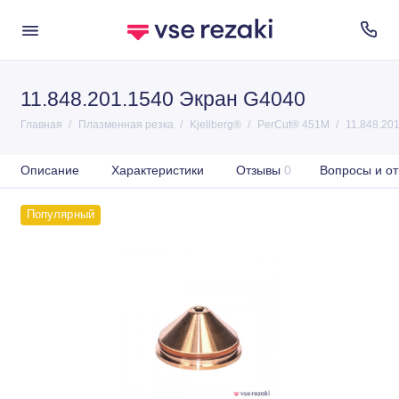
11.848.201.1540 Экран G4040
Главная
Плазменная резка
Kjellberg®
PerCut® 451M
11.848.20
Описание
Характеристики
Отзывы
0
Вопросы и от
Популярный