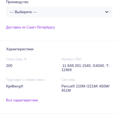
Производство
Доставка по Санкт-Петербургу
Характеристики
Сила тока, А
Артикул Ref.
200
.11.848.201.1540, G4040, T-
11969
Подходит / совместим с:
Система
Kjellberg®
Percut® 210M /221M/ 450M/
451M
Все характеристики