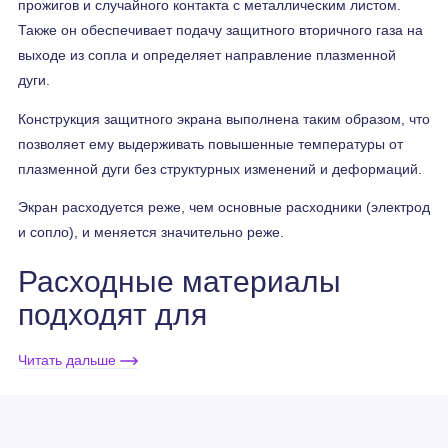
прожигов и случайного контакта с металлическим листом.
Также он обеспечивает подачу защитного вторичного газа на
выходе из сопла и определяет направление плазменной
дуги.
Конструкция защитного экрана выполнена таким образом, что
позволяет ему выдерживать повышенные температуры от
плазменной дуги без структурных изменений и деформаций.
Экран расходуется реже, чем основные расходники (электрод
и сопло), и меняется значительно реже.
Расходные материалы
подходят для
систем HiFocus
Читать дальше
80i/161i/280i/360i/440i Neo
(для плазмотронов PerCut®
451M)