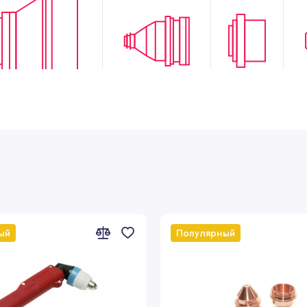
4
5
6
Наименование
ый
Популярный
G502
Защитный кол
G522
Защитный кол