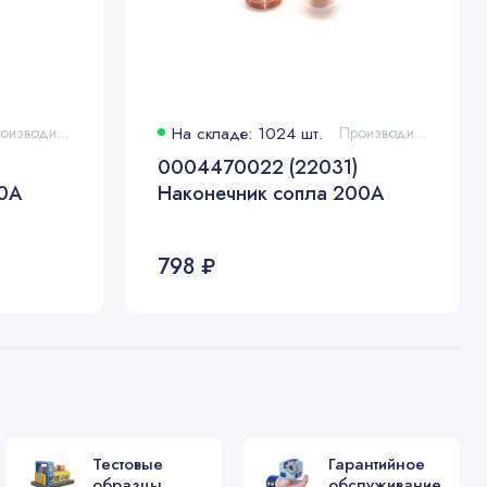
Производитель: ESAB®
На складе: 1024 шт.
Производитель: ESAB®
)
0004470022 (22031)
50А
Наконечник сопла 200А
0А
798 ₽
0А
60А
Тестовые
Гарантийное
образцы
обслуживание