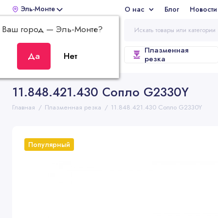
Эль-Монте
О нас
Блог
Новости
Отз
Ваш город —
Эль-Монте
?
Плазменная
ВСЕ КАТЕГОРИИ
резка
11.848.421.430 Сопло G2330Y
Главная
Плазменная резка
11.848.421.430 Сопло G2330Y
Популярный