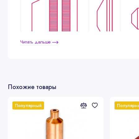
Читать дальше
1
2
3
Похожие товары
№
Артикул
Популярный
Популярн
.
11.852.201.081
1
.
11.852.401.081