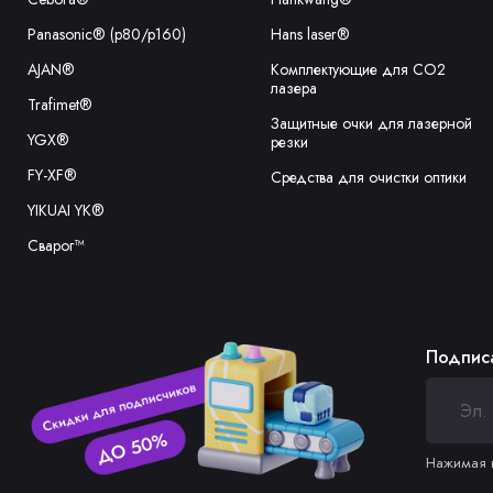
.
11.848.201.1628
Panasonic® (p80/p160)
Hans laser®
.
11.848.401.1649
AJAN®
Комплектующие для CO2
лазера
Trafimet®
Защитные очки для лазерной
.
11.848.401.1609
YGX®
резки
FY-XF®
Средства для очистки оптики
.11.848.221.406
YIKUAI YK®
Сварог™
.
11.848.221.407
.
11.848.221.408
Подписа
.
11.848.221.410
.
11.848.221.412
Нажимая н