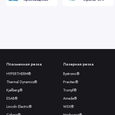
.
11.848.401.1555
.
11.848.401.1535
.
11.848.401.1540
.
11.848.401.1545
Плазменная резка
Лазерная резка
.
11.848.201.1604
HYPERTHERM®
Bystronic®
Thermal Dynamics®
Precitec®
.
11.848.201.1608
Kjellberg®
Trumpf®
ESAB®
Amada®
.
11.848.201.1618
Lincoln Electric®
WSX®
3
Cebora®
Hankwang®