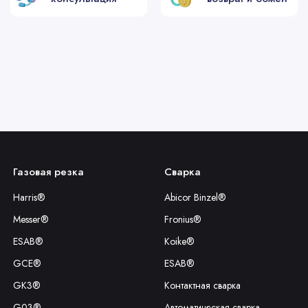
G4355
Экран 360А
G4335
Экран 280-3
G4340
Экран 280-4
G4345
Экран 280-4
Газовая резка
Сварка
G3004
Кожух сопла 
Harris®
Abicor Binzel®
Messer®
Fronius®
G3008
Кожух сопла 
ESAB®
Koike®
GCE®
ESAB®
G3018
Кожух сопла 
GK3®
Контактная сварка
G03®
Автоматическая сварка