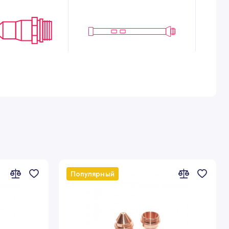
7
Наименование
Популярный
пачок 20-200А
пачок 280-440А