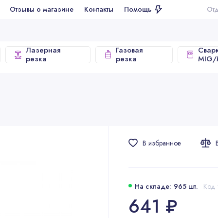
ывы о магазине
Контакты
Помощь
Отдел продаж
Лазерная
Газовая
Свар
резка
резка
MIG
В избранное
На складе: 965 шт.
Код 
641 ₽