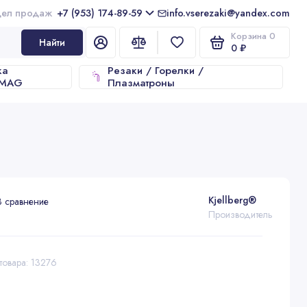
+7 (953) 174-89-59
info.vserezaki@yandex.com
Корзина
0
Найти
0 ₽
ка
Резаки / Горелки /
/MAG
Плазматроны
Kjellberg®
В сравнение
Производитель
товара: 13276