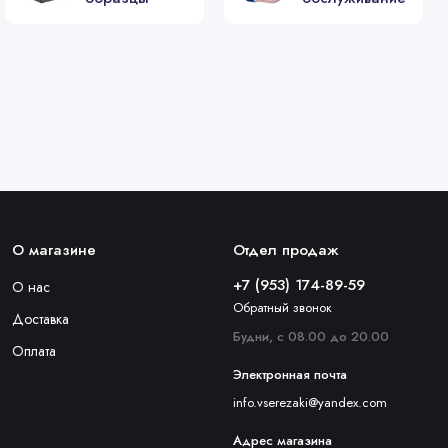
60А
40А
40А
О магазине
Отдел продаж
20-35А
+7 (953) 174-89-59
О нас
Обратный звонок
Доставка
35-160А
Будни, с 08.00 до 20.00
Оплата
Электронная почта
60А
info.vserezaki@yandex.com
Адрес магазина