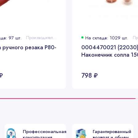
G4015
Экран 20А
G4020
Экран 60А
де: 97 шт.
Производитель: Panasonic®
На складе: 1029 шт.
G4022
Экран 130А
 ручного резака P80-
0004470021 (22030
Наконечник сопла 1
G4025
Экран 90-13
₽
798 ₽
G4030
Экран 90-20
G4035
Экран 200А
G4040
Экран 200А
G4350
Экран 280-3
Профессиональная
Гарантированный
консультация
возврат и обмен