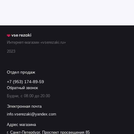
.
11.848.401.1555
G4355
Экран 360А
.
11.848.401.1535
G4335
Экран 280-360
Интернет-магазин «vserezaki.ru»
.
11.848.401.1540
G4340
Экран 280-440
2023
.
11.848.401.1545
G4345
Экран 280-440
Отдел продаж
Кожух сопла 2
.
11.848.201.1604
G3004
+7 (953) 174-89-59
35А
Обратный звонок
Будни, с 08.00 до 20.00
Кожух сопла 3
.
11.848.201.1608
G3008
160А
Электронная почта
info.vserezaki@yandex.com
Кожух сопла
Адрес магазина
.
11.848.201.1618
G3018
60А
г. Санкт-Петербург, Проспект просвещения 85