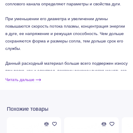
соплового канала определяют параметры и свойства дуги.
При уменьшении его диаметра и увеличении длины
повышаются скорость потока плазмы, концентрация энергии
в дуге, ее напряжение и режущая способность. Чем дольше
сохраняются форма и размеры сопла, тем дольше срок его
службы.
Данный расходный материал больше всего подвержен износу
при резке, как и электрод, поэтому рекомендуется менять его
обязательно в паре с электродом, соответствующим силе
Читать дальше
тока резки.
Расходные материалы
подходят для
Похожие товары
систем HiFocus
80i/161i/280i/360i/440i Neo