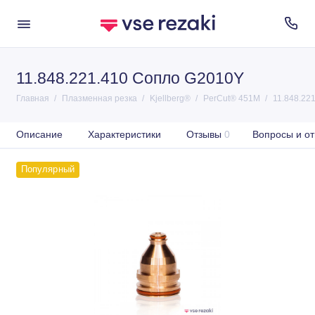
11.848.221.410 Сопло G2010Y
Главная
Плазменная резка
Kjellberg®
PerCut® 451M
11.848.22
Описание
Характеристики
Отзывы
0
Вопросы и от
Популярный