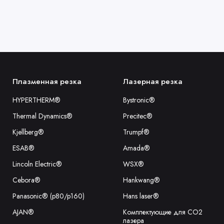
Плазменная резка
Лазерная резка
HYPERTHERM®
Bystronic®
Thermal Dynamics®
Precitec®
Kjellberg®
Trumpf®
ESAB®
Amada®
Lincoln Electric®
WSX®
Cebora®
Hankwang®
Panasonic® (p80/p160)
Hans laser®
AJAN®
Комплектующие для CO2
лазера