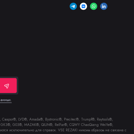
данных.
Сварог®, LVD®, Amada®, Bystronic®, Precitec®, Trumpf®, Raytools®,
E®, GK3®, G03®, MAZAK®, QILIN®, RelFar®, CQWY ChaoQiang WeiYe®,
аются исключительно для справок. VSE REZAKI никоим образом не связана с