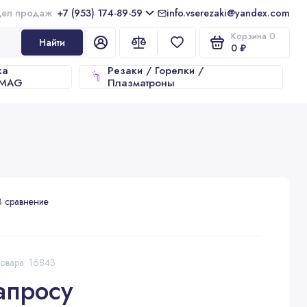
+7 (953) 174-89-59
info.vserezaki@yandex.com
Корзина
0
Найти
0 ₽
ка
Резаки / Горелки /
/MAG
Плазматроны
В сравнение
товара: 16843
апросу