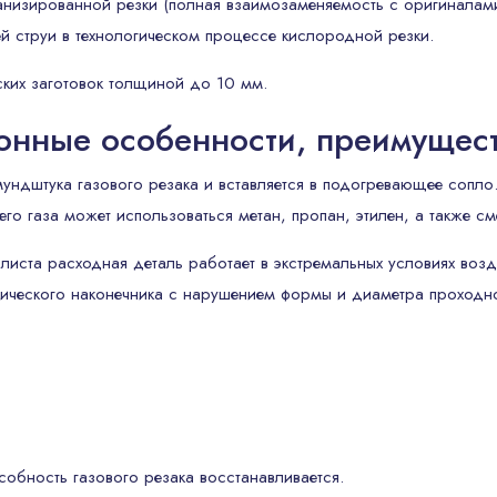
анизированной резки (полная взаимозаменяемость с оригинала
 струи в технологическом процессе кислородной резки.
ких заготовок толщиной до 10 мм.
ионные особенности, преимущес
 мундштука газового резака и вставляется в подогревающее сопл
го газа может использоваться метан, пропан, этилен, а также см
листа расходная деталь работает в экстремальных условиях воз
ического наконечника с нарушением формы и диаметра проходно
обность газового резака восстанавливается.