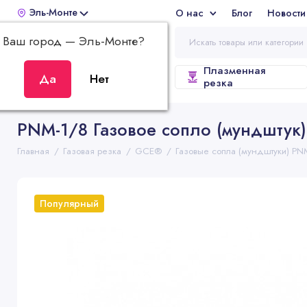
Эль-Монте
О нас
Блог
Новости
Отз
Ваш город —
Эль-Монте
?
Плазменная
ВСЕ КАТЕГОРИИ
резка
PNM-1/8 Газовое сопло (мундштук)
Главная
Газовая резка
GCE®
Газовые сопла (мундштуки) PN
Популярный