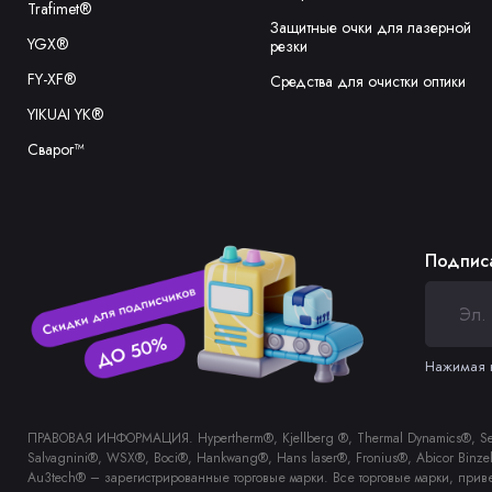
Trafimet®
Защитные очки для лазерной
YGX®
резки
FY-XF®
Средства для очистки оптики
YIKUAI YK®
Сварог™
Подписа
Нажимая н
ПРАВОВАЯ ИНФОРМАЦИЯ. Hypertherm®, Kjellberg ®, Thermal Dynamics®, Sebor
Salvagnini®, WSX®, Boci®, Hankwang®, Hans laser®, Fronius®, Abicor Bin
Au3tech® – зарегистрированные торговые марки. Все торговые марки, прив