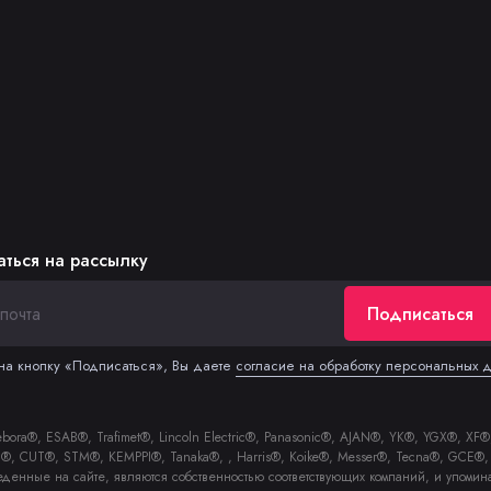
ться на рассылку
Подписаться
а кнопку «Подписаться», Вы даете
согласие на обработку персональных 
a®, ESAB®, Trafimet®, Lincoln Electric®, Panasonic®, AJAN®, YK®, YGX®, XF®, 
zel®, CUT®, STM®, KEMPPI®, Tanaka®, , Harris®, Koike®, Messer®, Tecna®, GC
еденные на сайте, являются собственностью соответствующих компаний, и упомин