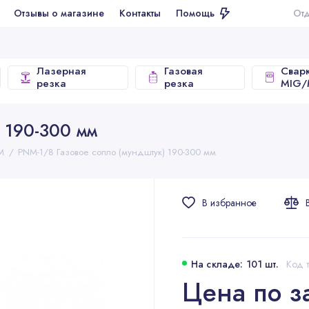
ывы о магазине
Контакты
Помощь
Отдел продаж
Лазерная
Газовая
Свар
резка
резка
MIG
 190-300 мм
M
PNM-1/8 Газовое сопло (мундштук) 190-300 мм
В избранное
На складе: 101 шт.
Код 
Цена по з