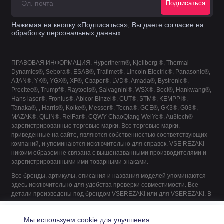
Подписаться
Нажимая на кнопку «Подписаться», Вы даете
согласие на
обработку персональных данных.
ПРАВОВАЯ ИНФОРМАЦИЯ. Hypertherm®, Kjellberg ®, Thermal
Dynamics®, Sebora®, ESAB®, Trafimet®, Lincoln Electric®, Panasonic®,
AJAN®, YK®, YGX®, XF®, Сварог®, LVD®, Amada®, Bystronic®,
Precitec®, Trumpf®, Raytools®, Salvagnini®, WSX®, Boci®, Hankwang®,
Hans laser®, Fronius®, Abicor Binzel®, CUT®, STM®, KEMPPI®,
Tanaka®, , Harris®, Koike®, Messer®, Tecna®, GCE®, GK3®, G03®,
MAZAK®, QILIN®, RelFar®, CQWY ChaoQiang WeiYe®, Au3tech® –
зарегистрированные торговые марки. Все торговые марки,
приведенные на сайте, являются собственностью соответствующих
компаний, и упоминаются исключительно для справок. VSE REZAKI
никоим образом не связана с вышеназванными производителями и
зарегистрированными ими товарными знаками.
Все бренды, артикулы, описания и названия моделей упоминаются
здесь исключительно для удобства проверки совместимости. Все
детали произведены под брендом VSEREZAKI или для VSEREZAKI. В
их производстве не принимает участие ни один из указанных
42.0001.5127 Сопло сварочной горелки 25/20x79
производителей, если это не указано явно.
Купить
Мы используем cookie для улучшения