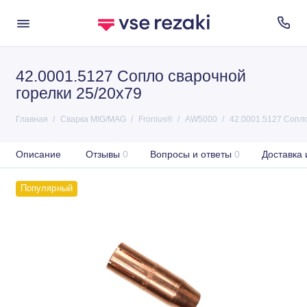
42.0001.5127 Сопло сварочной
горелки 25/20x79
Главная
Сварка MIG/MAG
Fronius®
AW5000
42.0001.5127 Сопло
Описание
Отзывы
0
Вопросы и ответы
0
Доставка 
Популярный