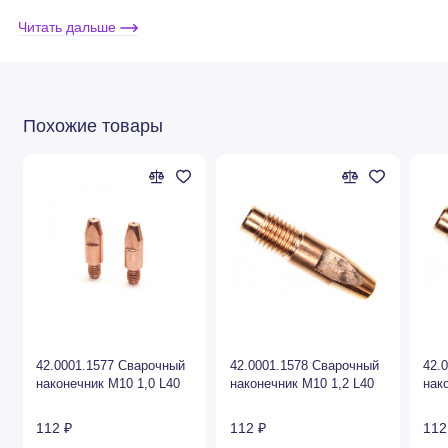
Расходные материалы для
Читать дальше
®
горелок Fronius
AL4000 и
AW5000
Похожие товары
1
2
3
4
№
Артикул
Наименование
Сопло сварочное
42.0001.1577 Сварочный
42.0001.1578 Сварочный
42.
42.0001.5127
наконечник М10 1,0 L40
наконечник М10 1,2 L40
нак
цилиндрическое ø20/ø25x79
112 ₽
112 ₽
112
Сопло сварочное коническое