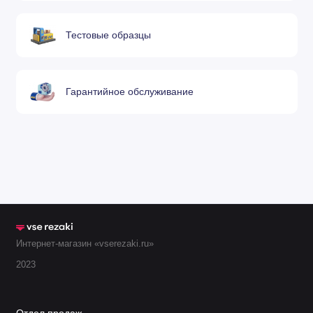
Сварочный наконечник M10 ø1,6
42.0001.1579
L40
Тестовые образцы
3
42.0100.1007
Диффузор ø10,1/ø20,8x28,5
Гарантийное обслуживание
4
42.0001.5122
Держатель наконечника M10
5
42.0001.2970
Держатель сопла ø28/ø25x23
Изолирующее кольцо Ø15/
42.0100.1016
Ø21x10 (для AW5000)
6
Изолирующее кольцо Ø15/
42.0100.1018
Ø21x16 (для AL4000)
Интернет-магазин «vserezaki.ru»
2023