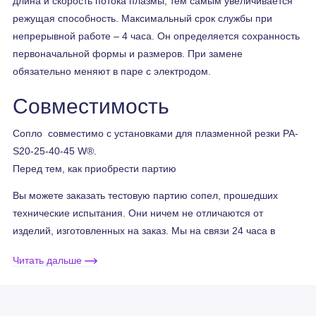
длина и скорость потока плазмы, тем самым увеличивается
режущая способность. Максимальный срок службы при
непрерывной работе – 4 часа. Он определяется сохранность
первоначальной формы и размеров. При замене
обязательно меняют в паре с электродом.
Совместимость
Сопло совместимо с установками для плазменной резки PA-
S20-25-40-45 W®.
Перед тем, как приобрести партию
Вы можете заказать тестовую партию сопел, прошедших
технические испытания. Они ничем не отличаются от
изделий, изготовленных на заказ. Мы на связи 24 часа в
сутки, поэтому вы можете обратиться к нам в любое время за
Читать дальше
помощью и консультациями.
Если ваше оборудование нестандартное, и исходные детали
невозможно приобрести по каким-либо причинам, мы