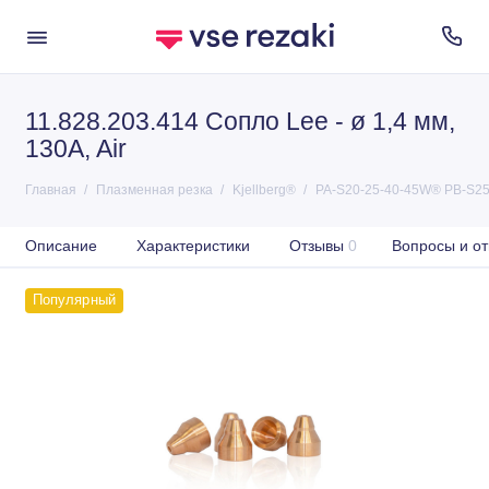
11.828.203.414 Сопло Lee - ø 1,4 мм,
130A, Air
Главная
Плазменная резка
Kjellberg®
PA-S20-25-40-45W® PB-S25
Описание
Характеристики
Отзывы
0
Вопросы и от
Популярный