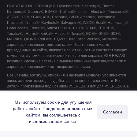
ПРАВОВАЯ ИНФОРМАЦИЯ. Hypertherm®, Kjellberg ®, Thermal
Dynamics®, Sebora®, ESAB®, Trafimet®, Lincoln Electric®, Panasonic®,
AJAN®, YK®, YGX®, XF®, Сварог®, LVD®, Amada®, Bystronic®,
Precitec®, Trumpf®, Raytools®, Salvagnini®, WSX®, Boci®, Hankwang®,
Hans laser®, Fronius®, Abicor Binzel®, CUT®, STM®, KEMPPI®,
Tanaka®, , Harris®, Koike®, Messer®, Tecna®, GCE®, GK3®, G03®,
MAZAK®, QILIN®, RelFar®, CQWY ChaoQiang WeiYe®, Au3tech® –
зарегистрированные торговые марки. Все торговые марки,
приведенные на сайте, являются собственностью соответствующих
компаний, и упоминаются исключительно для справок. VSE REZAKI
никоим образом не связана с вышеназванными производителями и
зарегистрированными ими товарными знаками.
Все бренды, артикулы, описания и названия моделей упоминаются
здесь исключительно для удобства проверки совместимости. Все
детали произведены под брендом VSEREZAKI или для VSEREZAKI. В
их производстве не принимает участие ни один из указанных
11.828.203.414 Сопло Lee - ø 1,4 мм, 130A, Air
производителей, если это не указано явно.
Купить
Мы используем cookie для улучшения
457 ₽
работы сайта. Продолжая пользоваться
Согласен
сайтом, вы соглашаетесь с
0
использованием cookie.
Главная
Каталог
Поиск
Корзина
Войти