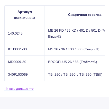
Артикул
Сварочная горелка
наконечника
MB 26 KD / 36 KD / 401 D / 501 D (Abi
140.0245
Binzel®)
ICU0004-80
MS 26 / 36 / 400 / 500 (Сварог®)
MD0009-80
ERGOPLUS 26 / 36 (Trafimet®)
340P103069
TBi-250 / TBi-260, / TBi-360 (TBi®)
UM 24 G / UM 25 G / UM 36 G / UM 2
Читать дальше
394-001228-00000
(EWM®)