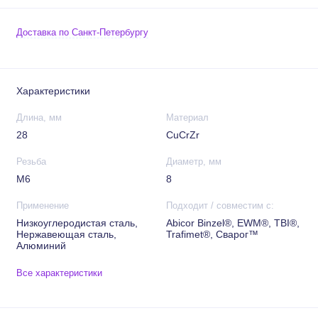
Доставка по Санкт-Петербургу
Характеристики
Длина, мм
Материал
28
CuCrZr
Резьба
Диаметр, мм
М6
8
Применение
Подходит / совместим с:
Низкоуглеродистая сталь,
Abicor Binzel®, EWM®, TBI®,
Нержавеющая сталь,
Trafimet®, Сварог™
Алюминий
Все характеристики