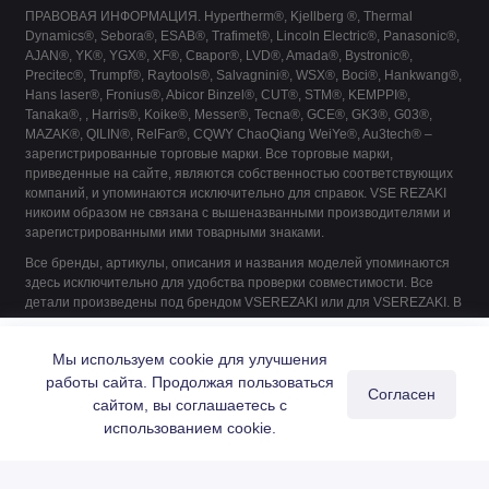
ПРАВОВАЯ ИНФОРМАЦИЯ. Hypertherm®, Kjellberg ®, Thermal
Dynamics®, Sebora®, ESAB®, Trafimet®, Lincoln Electric®, Panasonic®,
AJAN®, YK®, YGX®, XF®, Сварог®, LVD®, Amada®, Bystronic®,
Precitec®, Trumpf®, Raytools®, Salvagnini®, WSX®, Boci®, Hankwang®,
Hans laser®, Fronius®, Abicor Binzel®, CUT®, STM®, KEMPPI®,
Tanaka®, , Harris®, Koike®, Messer®, Tecna®, GCE®, GK3®, G03®,
MAZAK®, QILIN®, RelFar®, CQWY ChaoQiang WeiYe®, Au3tech® –
зарегистрированные торговые марки. Все торговые марки,
приведенные на сайте, являются собственностью соответствующих
компаний, и упоминаются исключительно для справок. VSE REZAKI
никоим образом не связана с вышеназванными производителями и
зарегистрированными ими товарными знаками.
Все бренды, артикулы, описания и названия моделей упоминаются
здесь исключительно для удобства проверки совместимости. Все
детали произведены под брендом VSEREZAKI или для VSEREZAKI. В
их производстве не принимает участие ни один из указанных
140.0245 Сварочный наконечник M6 L28 D1.0 CuCrZr
производителей, если это не указано явно.
Купить
Мы используем cookie для улучшения
56 ₽
работы сайта. Продолжая пользоваться
Согласен
сайтом, вы соглашаетесь с
0
использованием cookie.
Главная
Каталог
Поиск
Корзина
Войти