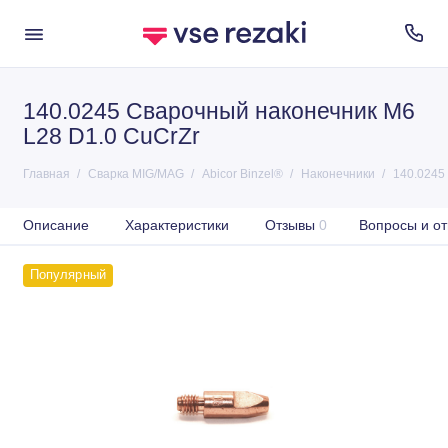
140.0245 Сварочный наконечник M6
L28 D1.0 CuCrZr
Главная
Сварка MIG/MAG
Abicor Binzel®
Наконечники
140.0245
Описание
Характеристики
Отзывы
0
Вопросы и от
Популярный