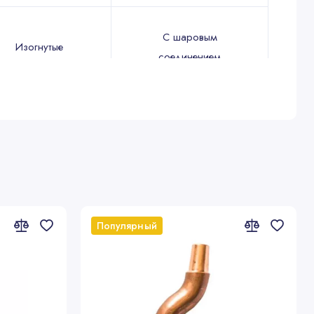
С шаровым
Изогнутые
соединением
3833
3835
Популярный