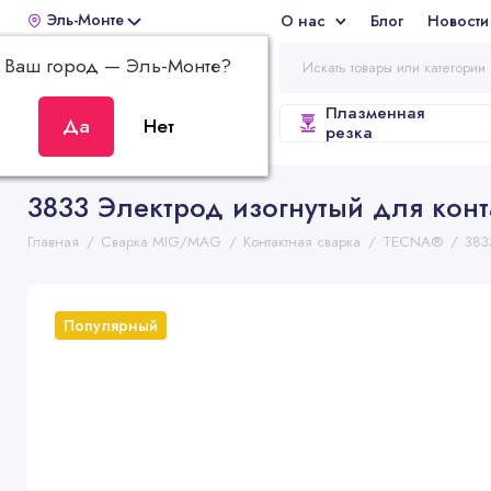
Эль-Монте
О нас
Блог
Новости
Отз
Ваш город —
Эль-Монте
?
Плазменная
ВСЕ КАТЕГОРИИ
резка
3833 Электрод изогнутый для конт
Главная
Сварка MIG/MAG
Контактная сварка
TECNA®
383
Популярный