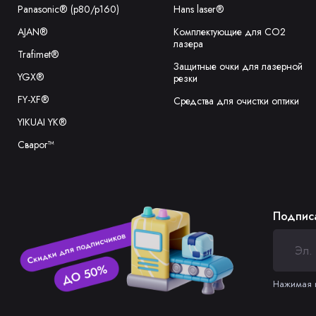
Panasonic® (p80/p160)
Hans laser®
AJAN®
Комплектующие для CO2
лазера
Trafimet®
Защитные очки для лазерной
YGX®
резки
FY-XF®
Средства для очистки оптики
YIKUAI YK®
Сварог™
Подписа
Нажимая н