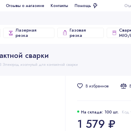
ывы о магазине
Контакты
Помощь
Отдел продаж
Лазерная
Газовая
Свар
резка
резка
MIG
актной сварки
3 Электрод изогнутый для контактной сварки
В избранное
На складе: 100 шт.
Код 
1 579 ₽