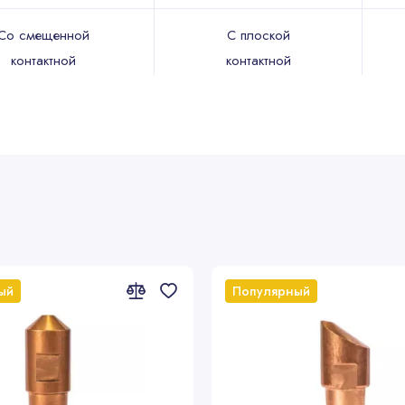
Со смещенной
С плоской
контактной
контактной
поверхностью
поверхностью
5212
5214
ый
Популярный