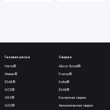
Газовая резка
Сварка
Harris®
Abicor Binzel®
Messer®
Fronius®
ESAB®
Koike®
GCE®
ESAB®
GK3®
Контактная сварка
G03®
Автоматическая сварка