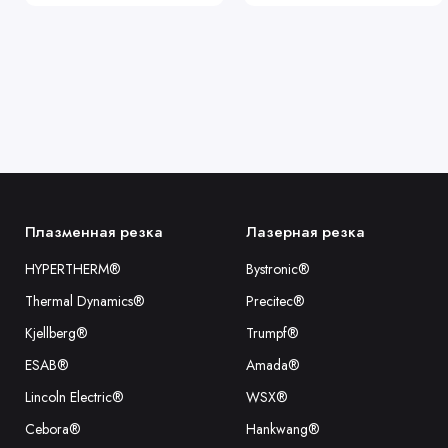
Плазменная резка
Лазерная резка
HYPERTHERM®
Bystronic®
Thermal Dynamics®
Precitec®
Kjellberg®
Trumpf®
ESAB®
Amada®
Lincoln Electric®
WSX®
Cebora®
Hankwang®