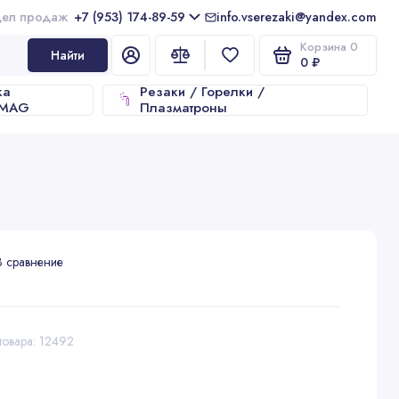
+7 (953) 174-89-59
info.vserezaki@yandex.com
Корзина
0
Найти
0 ₽
ка
Резаки / Горелки /
/MAG
Плазматроны
В сравнение
товара: 12492