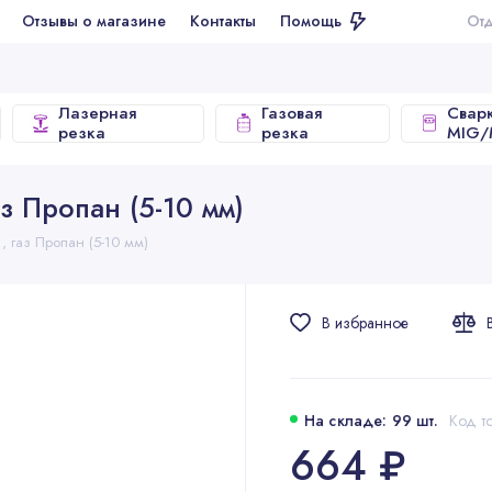
ывы о магазине
Контакты
Помощь
Отдел продаж
Лазерная
Газовая
Свар
резка
резка
MIG
з Пропан (5-10 мм)
 газ Пропан (5-10 мм)
В избранное
На складе: 99 шт.
Код т
664 ₽