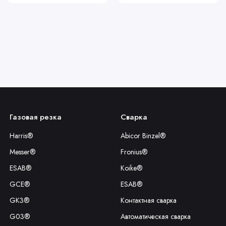
Газовая резка
Сварка
Harris®
Abicor Binzel®
Messer®
Fronius®
ESAB®
Koike®
GCE®
ESAB®
GK3®
Контактная сварка
G03®
Автоматическая сварка