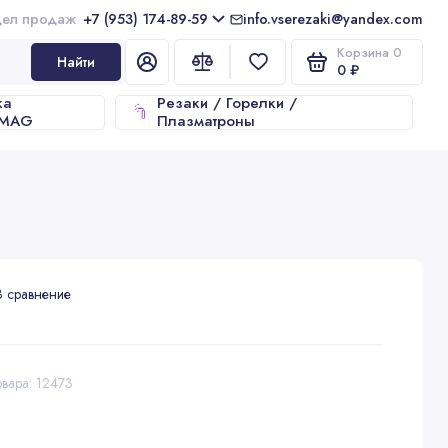
+7 (953) 174-89-59
info.vserezaki@yandex.com
Корзина
0
Найти
0 ₽
ка
Резаки / Горелки /
/MAG
Плазматроны
В сравнение
овара: 12473