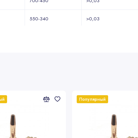
700-450
>0,03
550-340
>0,03
450-300
>0,03
380-180
>0,03
300-180
>0,03
0
200-130
>0,03
ый
Популярный