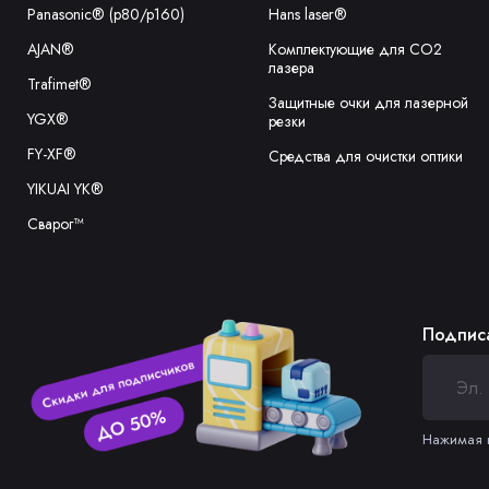
Panasonic® (p80/p160)
Hans laser®
AJAN®
Комплектующие для CO2
лазера
Trafimet®
Защитные очки для лазерной
YGX®
резки
FY-XF®
Средства для очистки оптики
YIKUAI YK®
Сварог™
Подписа
Нажимая н