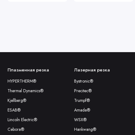
Плазменная резка
Лазерная резка
HYPERTHERM®
Bystronic®
Thermal Dynamics®
Precitec®
Kjellberg®
Trumpf®
ESAB®
Amada®
Lincoln Electric®
WSX®
Cebora®
Hankwang®