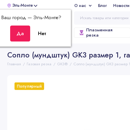
Эль-Монте
О нас
Блог
Новости
Отз
Ваш город —
Эль-Монте
?
Плазменная
ВСЕ КАТЕГОРИИ
резка
Сопло (мундштук) GK3 размер 1, га
Главная
Газовая резка
GK3®
Сопло (мундштук) GK3 размер 1,
Популярный