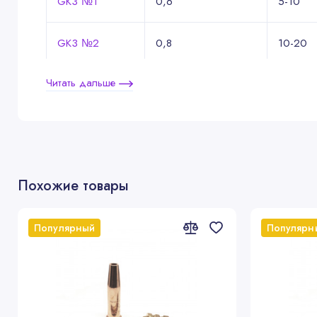
GK3 №1
0,6
5-10
GK3 №2
0,8
10-20
Читать дальше
GK3 №3
1,0
20-40
GK3 №4
1,25
40-60
GK3 №5
1,5
60-100
Похожие товары
GK3 №6
1,75
100-15
Популярный
Популярн