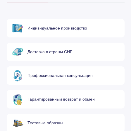
Сопло 1,25
00012,
мм
3164010045, 1AS140,
L376, SA365-30A4
Индивидуальное производство
146329A4 - 142321A4,
P0492-627-00015,
Сопло 1,5 мм
3164010044, 1AS605,
Доставка в страны СНГ
L377, SA365-97A4
146328A4, P0492-630-
Профессиональная консультация
Сопло 1,75
00017, 3164010043,
мм
1AS935, L378, SA365-
98A4
Гарантированный возврат и обмен
146327A4 - 142322A4,
P0492-626-00020,
Сопло 2,0 мм
3164010042, 1AS216,
Тестовые образцы
L379, SA365-99A4