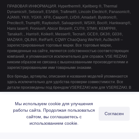
ПРАВОВАЯ ИНФОРМАЦИЯ. Hypertherm®, Kjellberg ®, Thermal
Dynamics®, Sebora®, ESAB®, Trafimet®, Lincoln Electric®, Panasonic®,
AJAN®, YK®, YGX®, XF®, Сварог®, LVD®, Amada®, Bystronic®,
Precitec®, Trumpf®, Raytools®, Salvagnini®, WSX®, Boci®, Hankwang®,
Hans laser®, Fronius®, Abicor Binzel®, CUT®, STM®, KEMPPI®,
Tanaka®, , Harris®, Koike®, Messer®, Tecna®, GCE®, GK3®, G03®,
MAZAK®, QILIN®, RelFar®, CQWY ChaoQiang WeiYe®, Au3tech® –
зарегистрированные торговые марки. Все торговые марки,
приведенные на сайте, являются собственностью соответствующих
компаний, и упоминаются исключительно для справок. VSE REZAKI
никоим образом не связана с вышеназванными производителями и
зарегистрированными ими товарными знаками.
Все бренды, артикулы, описания и названия моделей упоминаются
здесь исключительно для удобства проверки совместимости. Все
детали произведены под брендом VSEREZAKI или для VSEREZAKI. В
их производстве не принимает участие ни один из указанных
0936678 Керамический держатель сопла 3D
производителей, если это не указано явно.
Купить
Мы используем cookie для улучшения
6 889 ₽
работы сайта. Продолжая пользоваться
Согласен
сайтом, вы соглашаетесь с
0
использованием cookie.
Главная
Каталог
Поиск
Корзина
Войти