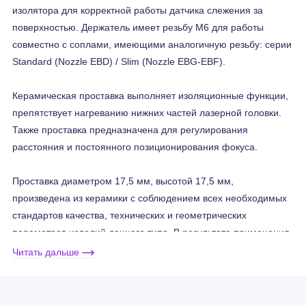
изолятора для корректной работы датчика слежения за
поверхностью. Держатель имеет резьбу M6 для работы
совместно с соплами, имеющими аналогичную резьбу: серии
Standard (Nozzle EBD) / Slim (Nozzle EBG-EBF).
Керамическая проставка выполняет изоляционные функции,
препятствует нагреванию нижних частей лазерной головки.
Также проставка предназначена для регулирования
расстояния и постоянного позиционирования фокуса.
Проставка диаметром 17,5 мм, высотой 17,5 мм,
произведена из керамики с соблюдением всех необходимых
стандартов качества, технических и геометрических
параметров изделий данного типа. В результате применения,
проставка гарантирует сохранение расчётных параметров в
Читать дальше
течение длительного времени и обеспечивает высокую
мощность работы оборудования лазерной резки.