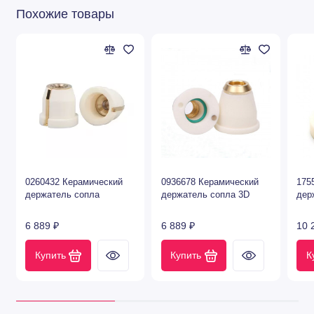
Похожие товары
0260432 Керамический
0936678 Керамический
175
держатель сопла
держатель сопла 3D
дер
6 889 ₽
6 889 ₽
10 
Купить
Купить
К