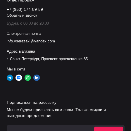
Отдел продаж
130A
+7 (953) 174-89-59
Обратный звонок
.
11.842.621.414
R2014
Сопло 130A
Будни, с 08.00 до 20.00
.
11.842.621.416
R2016
Сопло 160A
Электронная почта
info.vserezaki@yandex.com
.
11.842.721.412
R2112
Сопло 100A
Адрес магазина
г. Санкт-Петербург, Проспект просвещения 85
.
11.842.721.414
R2114
Сопло 130A
Мы в сети
.
11.842.721.416
R2116
Сопло 160A
Завихритель
.
11.835.221.153
Z101
0,4 (3×cw)
Подписаться на рассылку
Мы не будем присылать вам спам. Только скидки и
выгодные предложения
Завихритель
.
11.835.221.154
Z102
0,4(2×cw)
5