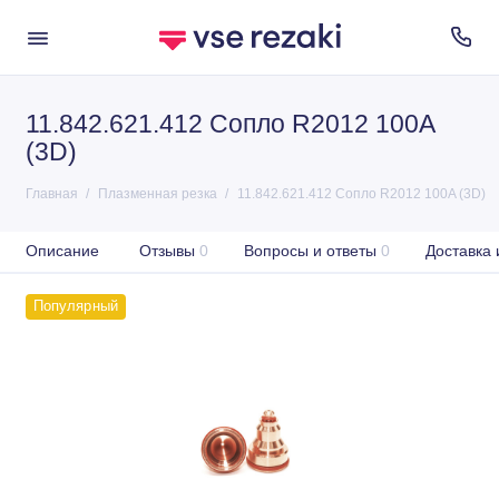
11.842.621.412 Сопло R2012 100A
(3D)
Главная
Плазменная резка
11.842.621.412 Сопло R2012 100A (3D)
Описание
Отзывы
0
Вопросы и ответы
0
Доставка 
Популярный