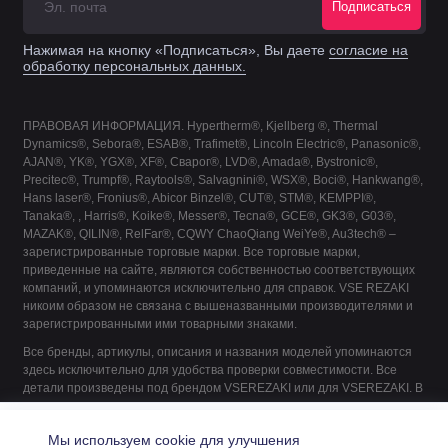
Подписаться
Нажимая на кнопку «Подписаться», Вы даете
согласие на
обработку персональных данных.
ПРАВОВАЯ ИНФОРМАЦИЯ. Hypertherm®, Kjellberg ®, Thermal
Dynamics®, Sebora®, ESAB®, Trafimet®, Lincoln Electric®, Panasonic®,
AJAN®, YK®, YGX®, XF®, Сварог®, LVD®, Amada®, Bystronic®,
Precitec®, Trumpf®, Raytools®, Salvagnini®, WSX®, Boci®, Hankwang®,
Hans laser®, Fronius®, Abicor Binzel®, CUT®, STM®, KEMPPI®,
Tanaka®, , Harris®, Koike®, Messer®, Tecna®, GCE®, GK3®, G03®,
MAZAK®, QILIN®, RelFar®, CQWY ChaoQiang WeiYe®, Au3tech® –
зарегистрированные торговые марки. Все торговые марки,
приведенные на сайте, являются собственностью соответствующих
компаний, и упоминаются исключительно для справок. VSE REZAKI
никоим образом не связана с вышеназванными производителями и
зарегистрированными ими товарными знаками.
Все бренды, артикулы, описания и названия моделей упоминаются
здесь исключительно для удобства проверки совместимости. Все
детали произведены под брендом VSEREZAKI или для VSEREZAKI. В
их производстве не принимает участие ни один из указанных
018.0116 Газовый диффузор L29 пластик белый
производителей, если это не указано явно.
Купить
Мы используем cookie для улучшения