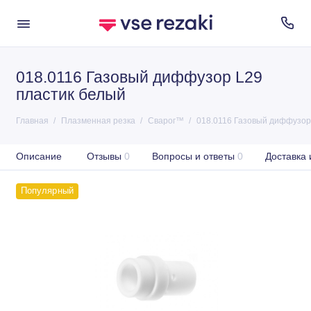
018.0116 Газовый диффузор L29
пластик белый
Главная
Плазменная резка
Сварог™
018.0116 Газовый диффузор
Описание
Отзывы
0
Вопросы и ответы
0
Доставка 
Популярный