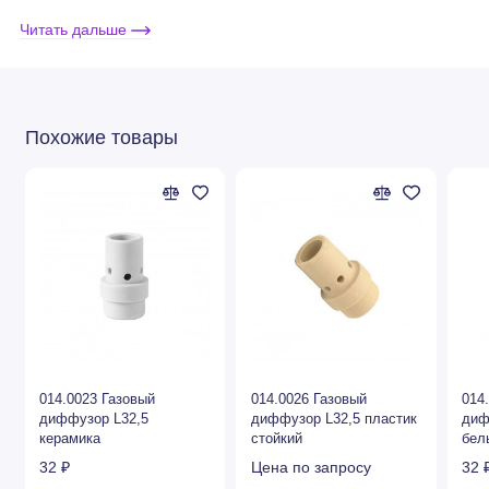
оборудования.
Читать дальше
Диффузор произведен с соблюдением всех необходимых
стандартов качества, технических и геометрических
параметров изделий данного типа. Изготавливается с
Похожие товары
применением технологий, которые существенно увеличивают
его надежность и долговечность.
014.0023 Газовый
014.0026 Газовый
014
диффузор L32,5
диффузор L32,5 пластик
диф
керамика
стойкий
бел
32 ₽
Цена по запросу
32 