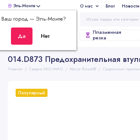
Эль-Монте
О нас
Блог
Новости
Отз
Ваш город —
Эль-Монте
?
Плазменная
ВСЕ КАТЕГОРИИ
резка
014.D873 Предохранительная втулк
Главная
Сварка MIG/MAG
Abicor Binzel®
Сварочные горелки
Популярный