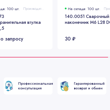
де: 100 шт.
Производитель:
На складе: 100 шт.
124.0011
124.0026
73
140.0051 Сварочный
ранительная втулка
наконечник M6 L28 D
124.0026
,5
124.0041
о запросу
30 ₽
126.0005
126.0021
126.0021
126.0039
Профессиональная
Гарантированный
консультация
возврат и обмен