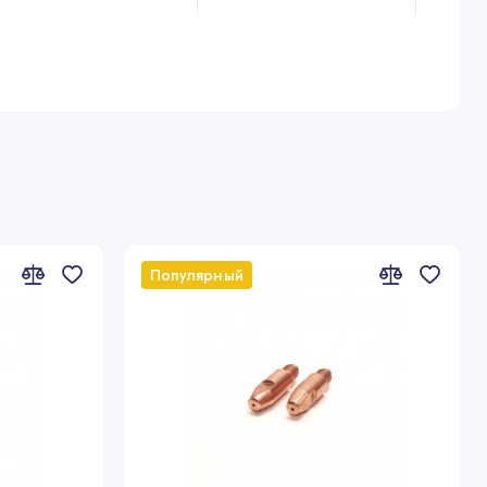
014.D873
Популярный
икул канала для длины горелки
4 метра
5 метра