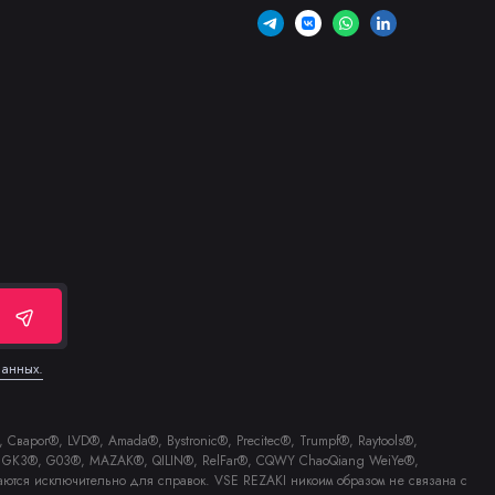
данных.
Сварог®, LVD®, Amada®, Bystronic®, Precitec®, Trumpf®, Raytools®,
E®, GK3®, G03®, MAZAK®, QILIN®, RelFar®, CQWY ChaoQiang WeiYe®,
аются исключительно для справок. VSE REZAKI никоим образом не связана с