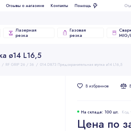
ывы о магазине
Контакты
Помощь
Отдел продаж
Лазерная
Газовая
Свар
резка
резка
MIG
а ø14 L16,5
RF GRIP 26 / 36
014.D873 Предохранительная втулка ø14 L16,5
В избранное
На складе: 100 шт.
Код 
Цена по з