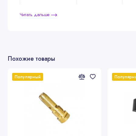
Читать дальше
E-Cu
⌀A=16 X1=69
145.D111
⌀A=18 X1=72
145.D036
Похожие товары
CuC
Популярный
Популярн
Направляющие каналы