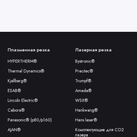
Плазменная резка
Лазерная резка
HYPERTHERM®
Bystronic®
Thermal Dynamics®
Precitec®
Kjellberg®
Trumpf®
ESAB®
Amada®
Lincoln Electric®
WSX®
Cebora®
Hankwang®
Panasonic® (p80/p160)
Hans laser®
AJAN®
Комплектующие для CO2
лазера