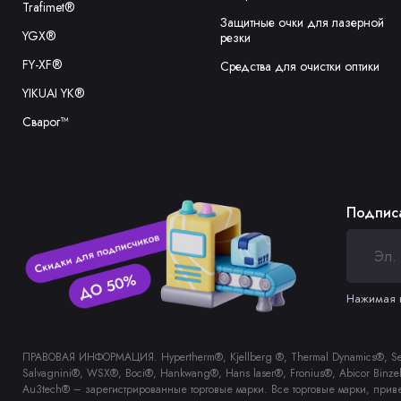
Trafimet®
Защитные очки для лазерной
YGX®
резки
FY-XF®
Средства для очистки оптики
YIKUAI YK®
Сварог™
Подписа
Нажимая н
ПРАВОВАЯ ИНФОРМАЦИЯ. Hypertherm®, Kjellberg ®, Thermal Dynamics®, Sebor
Salvagnini®, WSX®, Boci®, Hankwang®, Hans laser®, Fronius®, Abicor Bin
Au3tech® – зарегистрированные торговые марки. Все торговые марки, прив