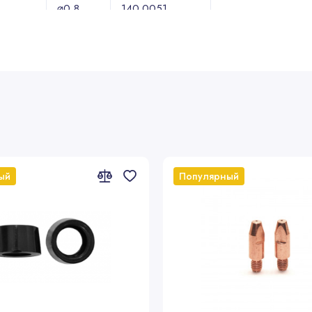
⌀0,8
140.0051
⌀1,0
140.0242
⌀1,2
140.0379
⌀1,6
140.0555
014.D870
⌀0,8
140.0054
⌀1,0
140.0245
rZr
⌀1,2
140.0382
⌀1,6
140.0558
ый
Популярный
Арт
Диаметр проволоки, мм
3 метра