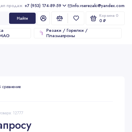
+7 (953) 174-89-59
info.vserezaki@yandex.com
Корзина
0
Найти
0 ₽
ка
Резаки / Горелки /
/MAG
Плазматроны
В сравнение
товара: 12777
апросу