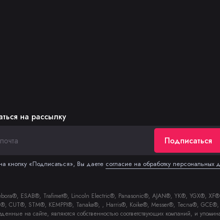
ться на рассылку
Подписаться
а кнопку «Подписаться», Вы даете
согласие на обработку персональных 
a®, ESAB®, Trafimet®, Lincoln Electric®, Panasonic®, AJAN®, YK®, YGX®, XF®, 
zel®, CUT®, STM®, KEMPPI®, Tanaka®, , Harris®, Koike®, Messer®, Tecna®, GC
еденные на сайте, являются собственностью соответствующих компаний, и упомин