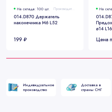
На складе: 100 шт.
Производитель:
На скла
⌀0,8
⌀1,0
014.D870 Держатель
014.D8
наконечника M6 L52
Предох
⌀1,2
ø14 L16
⌀1,6
199 ₽
Цена п
⌀0,8
⌀1,0
⌀1,2
⌀1,6
Индивидуальное
Доставка в
производство
страны СНГ